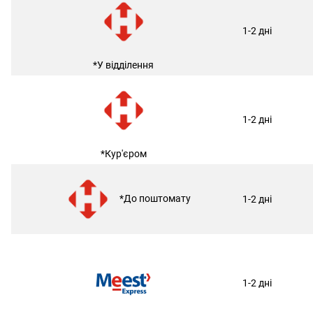
1-2 дні
*У відділення
1-2 дні
*Кур'єром
*До поштомату
1-2 дні
1-2 дні