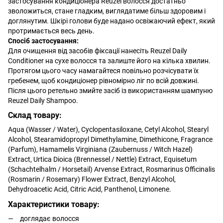
застосування кондиціонера Reuzel волосся достатньо
зволожиться, стане гладким, виглядатиме більш здоровим і
доглянутим. Шкірі голови буде надано освіжаючий ефект, який
протримається весь день.
Спосіб застосування:
Для очищення від засобів фіксації нанесіть Reuzel Daily
Conditioner на сухе волосся та залиште його на кілька хвилин.
Протягом цього часу намагайтеся повільно розчісувати їх
гребенем, щоб кондиціонер рівномірно ліг по всій довжині.
Після цього ретельно змийте засіб із використанням шампуню
Reuzel Daily Shampoo.
Склад товару:
Aqua (Wasser / Water), Cyclopentasiloxane, Cetyl Alcohol, Stearyl
Alcohol, Stearamidopropyl Dimethylamine, Dimethicone, Fragrance
(Parfum), Hamamelis Virginiana (Zaubernuss / Witch Hazel)
Extract, Urtica Dioica (Brennessel / Nettle) Extract, Equisetum
(Schachtelhalm / Horsetail) Arvense Extract, Rosmarinus Officinalis
(Rosmarin / Rosemary) Flower Extract, Benzyl Alcohol,
Dehydroacetic Acid, Citric Acid, Panthenol, Limonene.
Характеристики товару:
доглядає волосся