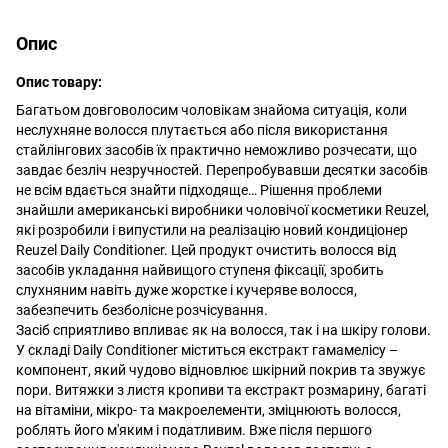
Опис
Опис товару:
Багатьом довговолосим чоловікам знайома ситуація, коли
неслухняне волосся плутається або після використання
стайлінгових засобів їх практично неможливо розчесати, що
завдає безліч незручностей. Перепробувавши десятки засобів
не всім вдається знайти підходяще… Рішення проблеми
знайшли американські виробники чоловічої косметики Reuzel,
які розробили і випустили на реалізацію новий кондиціонер
Reuzel Daily Conditioner. Цей продукт очистить волосся від
засобів укладання найвищого ступеня фіксації, зробить
слухняним навіть дуже жорстке і кучеряве волосся,
забезпечить безболісне розчісування.
Засіб сприятливо впливає як на волосся, так і на шкіру голови.
У складі Daily Conditioner міститься екстракт гамамелісу –
компонент, який чудово відновлює шкірний покрив та звужує
пори. Витяжки з листя кропиви та екстракт розмарину, багаті
на вітаміни, мікро- та макроелементи, зміцнюють волосся,
роблять його м'яким і податливим. Вже після першого