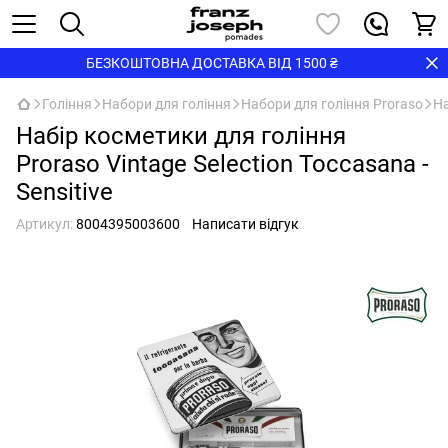
БЕЗКОШТОВНА ДОСТАВКА ВІД 1500 ₴
Гоління
Набори для гоління
Набори для гоління Proraso
На
Набір косметики для гоління
Proraso Vintage Selection Toccasana -
Sensitive
Артикул:
8004395003600
Написати відгук