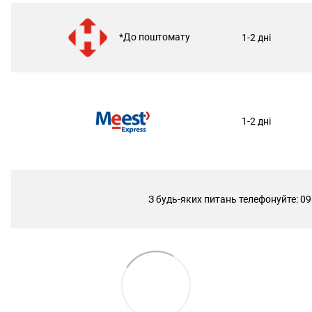
*До поштомату
1-2 дні
1-2 дні
З будь-яких питань телефонуйте: 09