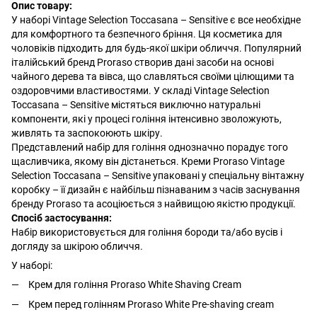
Опис товару:
У наборі Vintage Selection Toccasana – Sensitive є все необхідне
для комфортного та безпечного бріння. Ця косметика для
чоловіків підходить для будь-якої шкіри обличчя. Популярний
італійський бренд Proraso створив дані засоби на основі
чайного дерева та вівса, що славляться своїми цілющими та
оздоровчими властивостями. У складі Vintage Selection
Toccasana – Sensitive містяться виключно натуральні
компоненти, які у процесі гоління інтенсивно зволожують,
живлять та заспокоюють шкіру.
Представлений набір для гоління однозначно порадує того
щасливчика, якому він дістанеться. Креми Proraso Vintage
Selection Toccasana – Sensitive упаковані у спеціальну вінтажну
коробку – її дизайн є найбільш пізнаваним з часів заснування
бренду Proraso та асоціюється з найвищою якістю продукції.
Спосіб застосування:
Набір використовується для гоління бороди та/або вусів і
догляду за шкірою обличчя.
У наборі:
Крем для гоління Proraso White Shaving Cream
Крем перед голінням Proraso White Pre-shaving cream