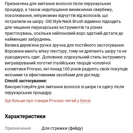
Призначена для змітання волосся після перукарських
процедур, а також недопущення виникнення свербежу,
поколювання, неприємних відчуттів від волосків, що
потрапили на шкіру. Old Style Neck Brush відмінно підходить
для чищення перукарських інструментів та різних
пристосувань, оскільки нейлоновий ворс здатний дістати до
найменших забруднень.
Велика дерев'яна ручка зручна для постійного застосування.
Ворсинки мають м'яку текстуру, тому не дряпають шкіру та не
ушкоджують одяг. Доповнює олдскульний стиль інструменту
вигравіруваний логотип італійських творців чоловічої
косметики Proraso, які понад 100 років радують своїх покупців
якісними та ефективними засобами для догляду.
Спосіб застосування:
Використовуйте для змітання волосся зі шкіри та одягу після
перукарських процедур.
Ще більше про товари Proraso читай у
блозі
.
Характеристики
Призначення
Для стрижки (фейду)