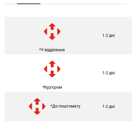
1-2 дні
*У відділення
1-2 дні
*Кур'єром
*До поштомату
1-2 дні