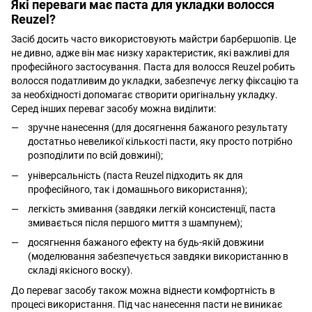
Які переваги має
паста для укладки волосся
Reuzel
?
Засіб досить часто використовують майстри барбершопів. Це
не дивно, адже він має низку характеристик, які важливі для
професійного застосування. Паста для волосся Reuzel робить
волосся податливим до укладки, забезпечує легку фіксацію та
за необхідності допомагає створити оригінальну укладку.
Серед інших переваг засобу можна виділити:
зручне нанесення (для досягнення бажаного результату
достатньо невеликої кількості пасти, яку просто потрібно
розподілити по всій довжині);
універсальність (паста Reuzel підходить як для
професійного, так і домашнього використання);
легкість змивання (завдяки легкій консистенції, паста
змивається після першого миття з шампунем);
досягнення бажаного ефекту на будь-якій довжини
(моделювання забезпечується завдяки використанню в
складі якісного воску).
До переваг засобу також можна віднести комфортність в
процесі використання. Під час нанесення пасти не виникає