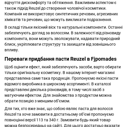
відчуття дискомфорту та обтяження. Важливим аспектом є
також підхід Reuzel до створення чоловічої косметики.
Компанія не використовує синтетичних речовин, агресивних
хімікатів та речовин, що можуть викликати подразнення.
В складі тільки якісний віск та натуральні компоненти. Останні
забезпечують догляд за волоссям. В залежності від різновиду
компонента, вони можуть зволожувати, надавати природний
блиск, укріплювати структуру та захищати від зовнішнього
впливу.
Переваги придбання пасти Reuzel в Fjpomades
Щоб оцінити ефект, який забезпечують засоби, варто обирати
тільки оригінальну косметику. В нашому інтернет-магазині
представлена саме така продукція. Пропонуємо якісні пасти
відомого виробника в широкому асортименті. В каталозі
представлені декілька різновидів, в тому числі засіб з
матуючим ефектом. Для знайомства з продуктом можна
обрати позицію з меншим об’ємом.
Для тих, хто вже знає, що собою являє паста для волосся
Reuzel та хоче замовити в достатньому об’ємі пропонуємо
повноцінні версії 113 та 340 г. Замовити будь-який товар
можна безпосередньо на сайті. Для цього достатньо вказати