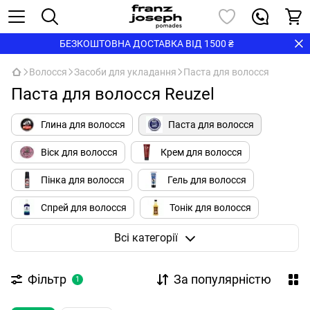
БЕЗКОШТОВНА ДОСТАВКА ВІД 1500 ₴
Волосся
Засоби для укладання
Паста для волосся
Паста для волосся Reuzel
Глина для волосся
Паста для волосся
Віск для волосся
Крем для волосся
Пінка для волосся
Гель для волосся
Спрей для волосся
Тонік для волосся
Помада для волосся
Пудра для волосся
Всі категорії
Соляний спрей
Фільтр
За популярністю
1