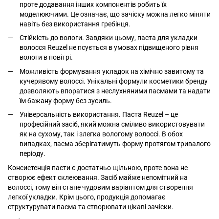
проте додавання інших компонентів робить їх
моделюючими. Це означає, що зачіску можна легко міняти
навіть без використання гребінця.
Стійкість до вологи. Завдяки цьому, паста для укладки
волосся Reuzel не псується в умовах підвищеного рівня
вологи в повітрі.
Можливість формування укладок на хімічно завитому та
кучерявому волоссі. Унікальні формули косметики бренду
дозволяють впоратися з неслухняними пасмами та надати
їм бажану форму без зусиль.
Універсальність використання. Паста Reuzel – це
професійний засіб, який можна сміливо використовувати
як на сухому, так і злегка вологому волоссі. В обох
випадках, пасма зберігатимуть форму протягом тривалого
періоду.
Консистенція пасти є достатньо щільною, проте вона не
створює ефект склеювання. Засіб майже непомітний на
волоссі, тому він стане чудовим варіантом для створення
легкої укладки. Крім цього, продукція допомагає
структурувати пасма та створювати цікаві зачіски.