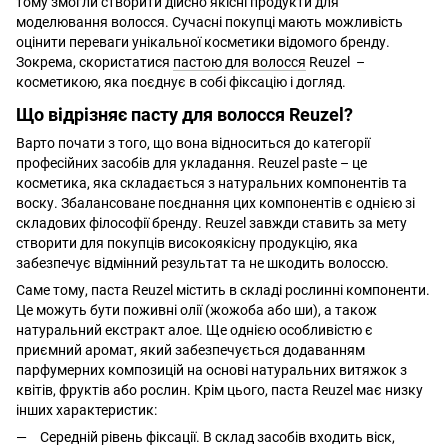
тому змогли створити дійсно якісні продукти для
моделювання волосся. Сучасні покупці мають можливість
оцінити переваги унікальної косметики відомого бренду.
Зокрема, скористатися
пастою для волосся
Reuzel –
косметикою, яка поєднує в собі фіксацію і догляд.
Що відрізняє пасту для волосся Reuzel?
Варто почати з того, що вона відноситься до категорії
професійних засобів для укладання. Reuzel paste – це
косметика, яка складається з натуральних компонентів та
воску. Збалансоване поєднання цих компонентів є однією зі
складових філософії бренду. Reuzel завжди ставить за мету
створити для покупців високоякісну продукцію, яка
забезпечує відмінний результат та не шкодить волоссю.
Саме тому, паста Reuzel містить в складі рослинні компоненти.
Це можуть бути поживні олії (жожоба або ши), а також
натуральний екстракт алое. Ще однією особливістю є
приємний аромат, який забезпечується додаванням
парфумерних композицій на основі натуральних витяжок з
квітів, фруктів або рослин. Крім цього, паста Reuzel має низку
інших характеристик:
Середній рівень фіксації. В склад засобів входить віск,