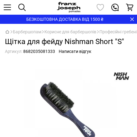
БЕЗКОШТОВНА ДОСТАВКА ВІД 1500 ₴
Барбершопам
Корисне для барбершопів
Професійні гребені
Щітка для фейду Nishman Short "S"
Артикул:
8682035081333
Написати відгук