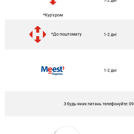
1-2 дні
*Кур'єром
*До поштомату
1-2 дні
1-2 дні
З будь-яких питань телефонуйте: 09