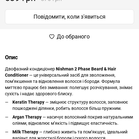
Повідомити, коли з'явиться
До обраного
Опис
Двофазний кондиціонер
Nishman 2 Phase Beard & Hair
Conditioner
— це універсальний засіб для зволоження,
пом’якшення та відновлення волосся і бороди. Формула
миттєво працює без змивання: полегшує розчісування, знімає
сухість і надає здорового блиску.
Keratin Therapy
— зміцнює структуру волосся, заповнює
пошкоджені ділянки, робить волосся більш пружним.
Argan Therapy
— насичує волосяний покрив натуральними
оліями, відновлює м’якість і підвищує еластичність.
Milk Therapy
— глибоко живить та пом’якшує, ідеальний
варіант для жорсткої бороди і сухого волосся.