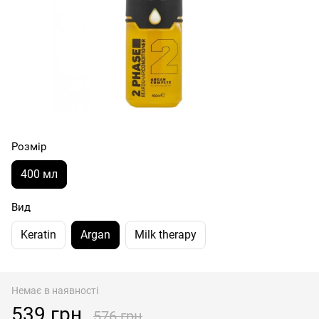
Розмір
400 мл
Вид
Keratin
Argan
Milk therapy
Немає в наявності
539 грн
576 грн