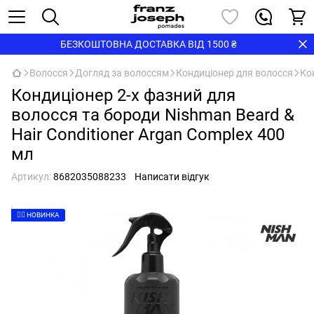
БЕЗКОШТОВНА ДОСТАВКА ВІД 1500 ₴
Волосся
Догляд за волоссям
Кондиціонер для волосся
Ко
Кондиціонер 2-х фазний для
волосся та бороди Nishman Beard &
Hair Conditioner Argan Complex 400
мл
Артикул:
8682035088233
Написати відгук
👉🏻 НОВИНКА