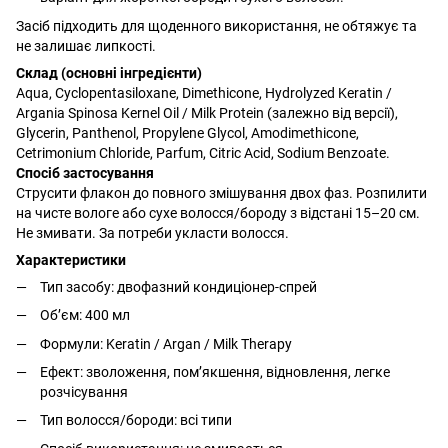
Засіб підходить для щоденного використання, не обтяжує та
не залишає липкості.
Склад (основні інгредієнти)
Aqua, Cyclopentasiloxane, Dimethicone, Hydrolyzed Keratin /
Argania Spinosa Kernel Oil / Milk Protein (залежно від версії),
Glycerin, Panthenol, Propylene Glycol, Amodimethicone,
Cetrimonium Chloride, Parfum, Citric Acid, Sodium Benzoate.
Спосіб застосування
Струсити флакон до повного змішування двох фаз. Розпилити
на чисте вологе або сухе волосся/бороду з відстані 15–20 см.
Не змивати. За потреби укласти волосся.
Характеристики
Тип засобу: двофазний кондиціонер-спрей
Об’єм: 400 мл
Формули: Keratin / Argan / Milk Therapy
Ефект: зволоження, пом’якшення, відновлення, легке
розчісування
Тип волосся/бороди: всі типи