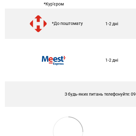
*Кур'єром
*До поштомату
1-2 дні
1-2 дні
З будь-яких питань телефонуйте: 09