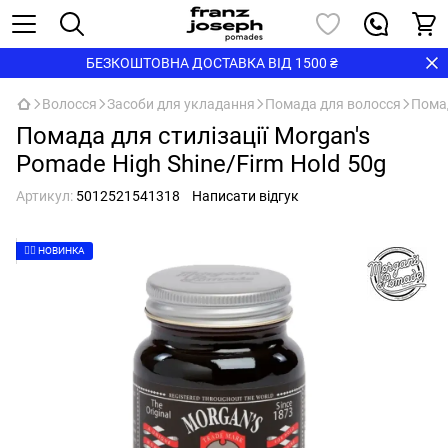
БЕЗКОШТОВНА ДОСТАВКА ВІД 1500 ₴
Волосся
Засоби для укладання
Помада для волосся
Помад
Помада для стилізації Morgan's
Pomade High Shine/Firm Hold 50g
Артикул:
5012521541318
Написати відгук
👉🏻 НОВИНКА