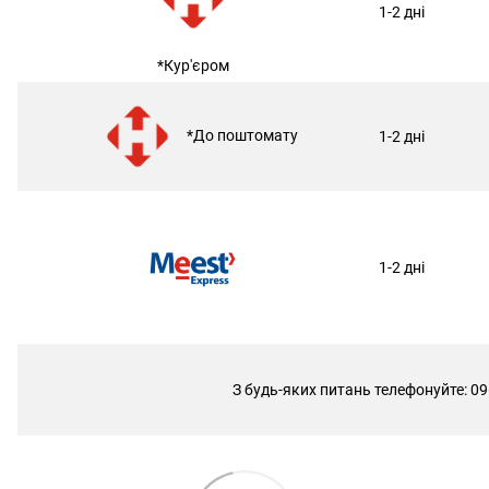
1-2 дні
*Кур'єром
*До поштомату
1-2 дні
1-2 дні
З будь-яких питань телефонуйте: 09