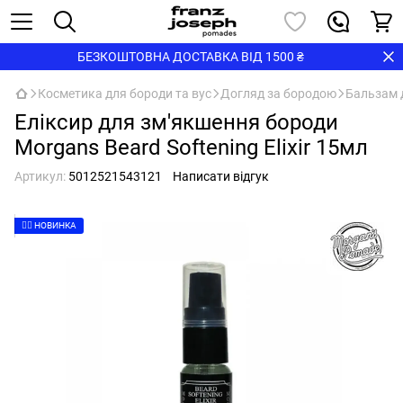
БЕЗКОШТОВНА ДОСТАВКА ВІД 1500 ₴
Косметика для бороди та вус
Догляд за бородою
Бальзам 
Еліксир для зм'якшення бороди
Morgans Beard Softening Elixir 15мл
Артикул:
5012521543121
Написати відгук
👉🏻 НОВИНКА