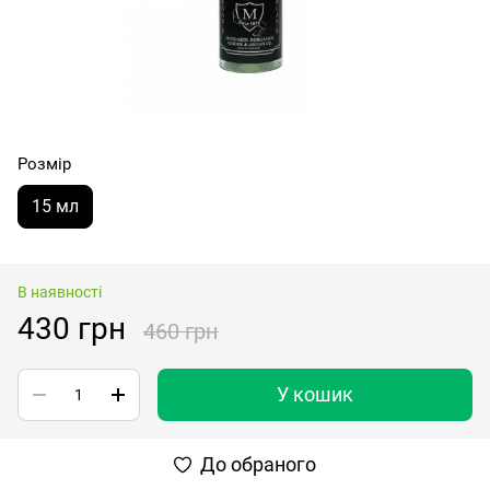
Розмір
15 мл
В наявності
430 грн
460 грн
У кошик
До обраного