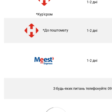
1-2 дні
*Кур'єром
*До поштомату
1-2 дні
1-2 дні
З будь-яких питань телефонуйте: 09