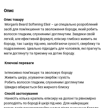
Опис
Опис товару
Morgan's Beard Softening Elixir – це спеціально розроблений
засіб для пом'якшення та зволоження бороди, який робить
волосся гладким, слухняним і доглянутим. Завдяки своїй
легкій, але ефективній формулі, еліксир глибоко живить як
бороду, так і шкіру під нею, запобігаючи сухості, свербежу та
подразненню. Ідеально підходить для чоловіків, які прагнуть
мати доглянуту та приємну на дотик бороду.
Ключові переваги
Інтенсивно пом’якшує та зволожує бороду
Живить шкіру, усуваючи свербіж і сухість
Робить волосся гладким, слухняним і доглянутим
Швидко вбирається без жирного блиску
Спосіб застосування
Нанесіть кілька крапель еліксиру на долоні та рівномірно
розподіліть по бороді й шкірі під нею. Для найкращих
результатів використовуйте щодня після очищення бороди.