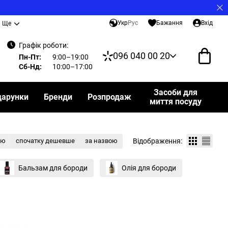
Укр
Рус
Бажання
Вхід
Ще
Графік роботи:
096 040 00 20
Пн-Пт:
9:00–19:00
Сб-Нд:
10:00–17:00
Засоби для
дарунки
Бренди
Розпродаж
миття посуду
Відображення:
тю
спочатку дешевше
за назвою
Бальзам для бороди
Олія для бороди