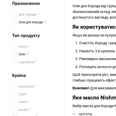
Призначення
Олія для бороди від туре
збалансований склад, ле
0
Для бороди
доглянутого вигляду, вол
2
Олія для бороди
Як користуватис
Якщо ви раніше не купу
Тип продукту
Очистіть бороду і шк
0
Набір
Нанесіть 3-6 крапель 
2
Олія
Рівномірно масажними
0
Сироватка
Розчешіть волосся д
Щоб прискорити ріст, ви
Країна
глибше і працюють ефект
0
Австралія
Важливо!
Для максимальн
0
США
Яке масло Nish
0
Італія
Вибір масла для бороди N
0
Англія
густота;