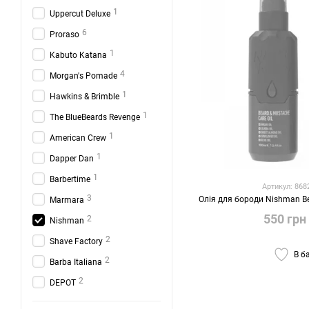
1
Uppercut Deluxe
6
Proraso
1
Kabuto Katana
4
Morgan's Pomade
1
Hawkins & Brimble
1
The BlueBeards Revenge
1
American Crew
1
Dapper Dan
1
Barbertime
Артикул: 86
3
Олія для бороди Nishman Be
Marmara
550 грн
2
Nishman
2
Shave Factory
В б
2
Barba Italiana
2
DEPOT