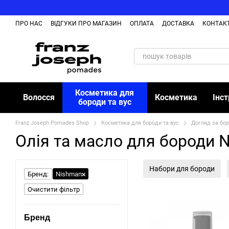
Перейти до основного контенту
ПРО НАС
ВІДГУКИ ПРО МАГАЗИН
ОПЛАТА
ДОСТАВКА
КОНТАК
Косметика для
Волосся
Косметика
Інс
бороди та вус
Franz Joseph Pomades Shop
Косметика для бороди та вус
Догляд за бо
Олія та масло для бороди 
Набори для бороди
Бренд:
Nishman
Очистити фільтр
Бренд