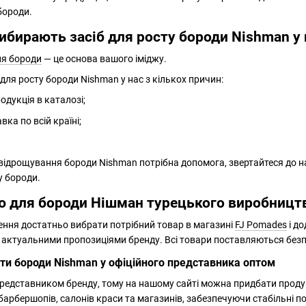
бороди.
ибирають засіб для росту бороди Nishman у 
ля бороди
— це основа вашого іміджу.
для росту бороди Nishman у нас з кількох причин:
одукція в каталозі;
вка по всій країні;
 відрощування бороди Nishman потрібна допомога, звертайтеся до на
у бороди.
ю для бороди Нішман турецького виробницт
ння достатньо вибрати потрібний товар в магазині
FJ Pomades
і д
 актуальними пропозиціями бренду. Всі товари поставляються безпо
оти бороди Nishman у офіційного представника оптом
представником бренду, тому на нашому сайті можна придбати проду
арбершопів, салонів краси та магазинів, забезпечуючи стабільні пос