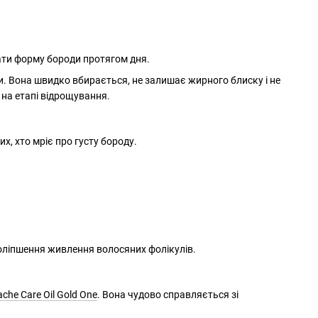
ати форму бороди протягом дня.
. Вона швидко вбирається, не залишає жирного блиску і не
 на етапі відрощування.
х, хто мріє про густу бороду.
поліпшення живлення волосяних фолікулів.
che Care Oil Gold One
. Вона чудово справляється зі