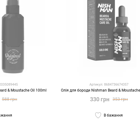
82035089445
Артикул: 8684736674357
ard & Moustache Oil 100ml
Олія для бороди Nishman Beard & Moustache
330 грн
588 грн
353 грн
ажання
В бажання