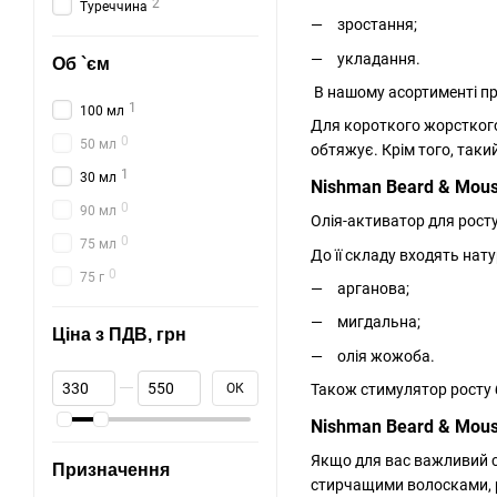
2
Туреччина
зростання;
укладання.
Об `єм
В нашому асортименті пр
1
100 мл
Для короткого жорсткого
0
50 мл
обтяжує. Крім того, таки
1
30 мл
Nishman Beard & Mous
0
90 мл
Олія-активатор для рост
0
75 мл
До її складу входять натур
0
75 г
арганова;
мигдальна;
Ціна з ПДВ, грн
олія жожоба.
Від Ціна з ПДВ, грн
До Ціна з ПДВ, грн
ОК
Також стимулятор росту б
Nishman Beard & Mous
Якщо для вас важливий ст
Призначення
стирчащими волосками, р