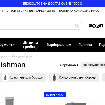
БЕЗКОШТОВНА ДОСТАВКА ВІД 1500 ₴
ТИ
ОПТОВИЙ САЙТ ДЛЯ БАРБЕРШОПІВ
ПОЛІТИКА КОНФІДЕНЦІЙНОСТІ
Щітки та
трументи
Барбершопам
Гоління
По
гребінці
родою
Олія для бороди
Nishman
за популярніс
Сортування:
Шампунь для бороди
Кондиціонер для бороди
👉🏻 НОВИНКА