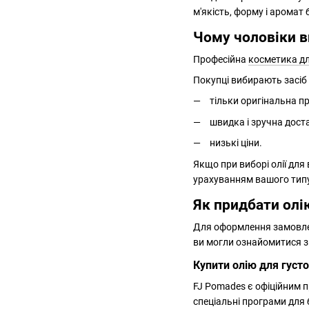
м'якість, форму і аромат 
Чому чоловіки в
Професійна
косметика д
Покупці вибирають засіб 
тільки оригінальна пр
швидка і зручна доста
низькі ціни.
Якщо при виборі олії для
урахуванням вашого тип
Як придбати олі
Для оформлення замовле
ви могли ознайомитися з
Купити олію для густ
FJ Pomades є офіційним 
спеціальні програми для б