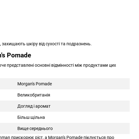
, захищають шкіру від сухості та подразнень.
n's Pomade
че представлені основні відмінності між продуктами цих
Morgan's Pomade
Великобританія
Догляд і аромат
Більш щільна
Вище середнього
shman прискорює ріст, а Morgan's Pomade піклується про