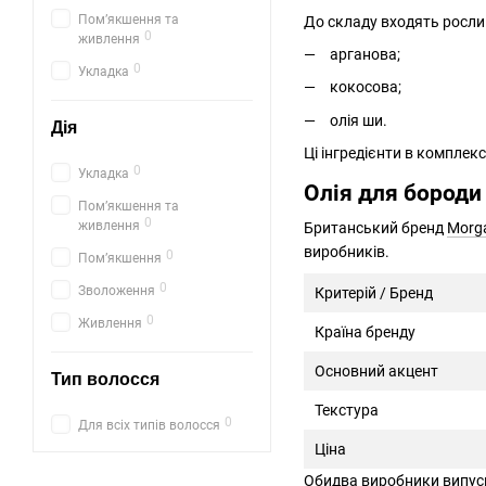
Помʼякшення та
До складу входять рослинн
0
живлення
арганова;
0
Укладка
кокосова;
олія ши.
Дія
Ці інгредієнти в комплек
0
Укладка
Олія для бороди
Помʼякшення та
0
живлення
Британський бренд
Morg
виробників.
0
Помʼякшення
0
Зволоження
Критерій / Бренд
0
Живлення
Країна бренду
Основний акцент
Тип волосся
Текстура
0
Для всіх типів волосся
Ціна
Обидва виробники випуска