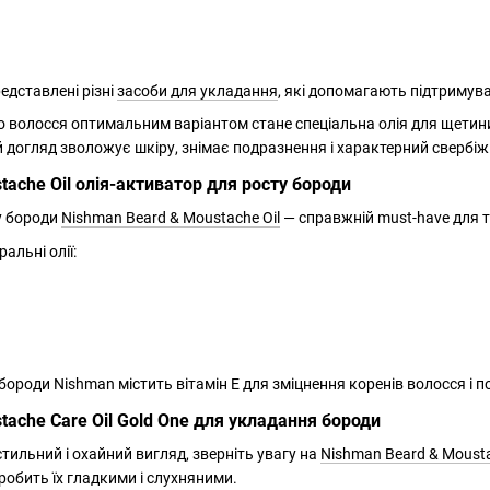
едставлені різні
засоби для укладання
, які допомагають підтримув
 волосся оптимальним варіантом стане спеціальна олія для щетини
й догляд зволожує шкіру, знімає подразнення і характерний свербіж
tache Oil олія-активатор для росту бороди
у бороди
Nishman Beard & Moustache Oil
— справжній must-have для ти
альні олії:
ороди Nishman містить вітамін E для зміцнення коренів волосся і 
tache Care Oil Gold One для укладання бороди
ильний і охайний вигляд, зверніть увагу на
Nishman Beard & Mousta
обить їх гладкими і слухняними.