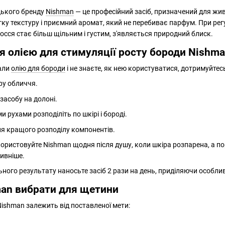
цького бренду
Nishman
— це професійний засіб, призначений для жи
гку текстуру і приємний аромат, який не перебиває парфум. При ре
осся стає більш щільним і густим, з'являється природний блиск.
я олією для стимуляції росту бороди Nishm
вали
олію для бороди
і не знаєте, як нею користуватися, дотримуйтес
іру обличчя.
засобу на долоні.
 рухами розподіліть по шкірі і бороді.
ля кращого розподілу компонентів.
користовуйте Nishman щодня після душу, коли шкіра розпарена, а п
ивніше.
ого результату наносьте засіб 2 рази на день, приділяючи особливу
man вибрати для щетини
ishman залежить від поставленої мети: