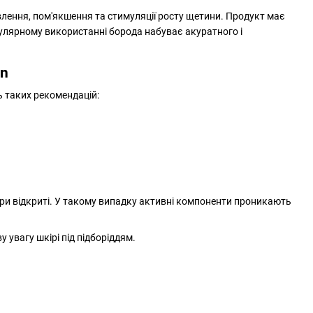
влення, пом'якшення та стимуляції росту щетини. Продукт має
гулярному використанні борода набуває акуратного і
an
ь таких рекомендацій:
ори відкриті. У такому випадку активні компоненти проникають
 увагу шкірі під підборіддям.