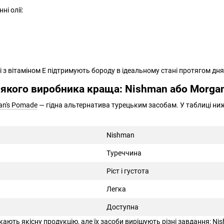
і олії:
сі з вітаміном E підтримують бороду в ідеальному стані протягом дня
 якого виробника краща: Nishman або Morga
an's Pomade
— гідна альтернатива турецьким засобам. У таблиці ниж
Nishman
Туреччина
Ріст і густота
Легка
Доступна
ють якісну продукцію, але їх засоби вирішують різні завдання: Ni