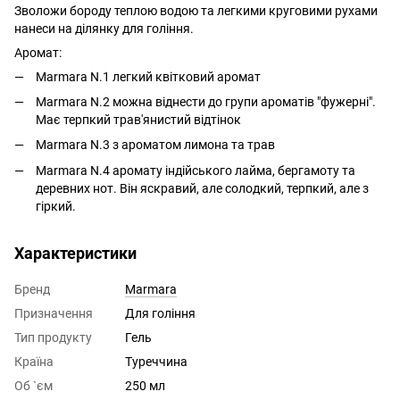
Зволожи бороду теплою водою та легкими круговими рухами
нанеси на ділянку для гоління.
Аромат:
Marmara N.1 легкий квітковий аромат
Marmara N.2 можна віднести до групи ароматів "фужерні".
Має терпкий трав'янистий відтінок
Marmara N.3 з ароматом лимона та трав
Marmara N.4 аромату індійського лайма, бергамоту та
деревних нот. Він яскравий, але солодкий, терпкий, але з
гіркий.
Характеристики
Бренд
Marmara
Призначення
Для гоління
Тип продукту
Гель
Країна
Туреччина
Об `єм
250 мл