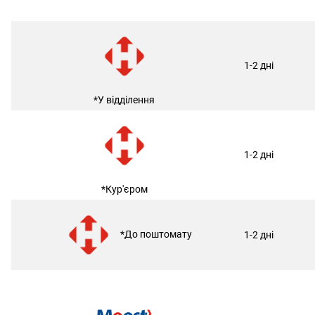
1-2 дні
*У відділення
1-2 дні
*Кур'єром
*До поштомату
1-2 дні