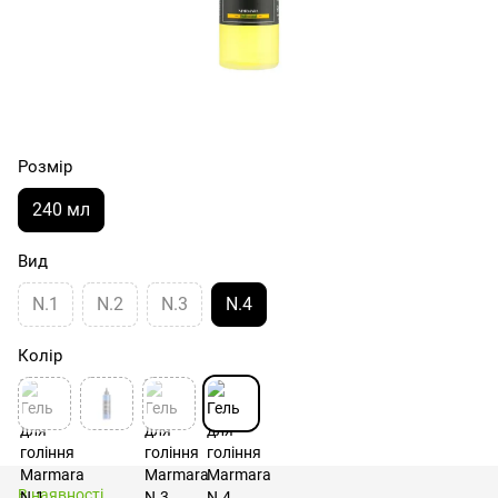
Розмір
240 мл
Вид
N.1
N.2
N.3
N.4
Колір
В наявності