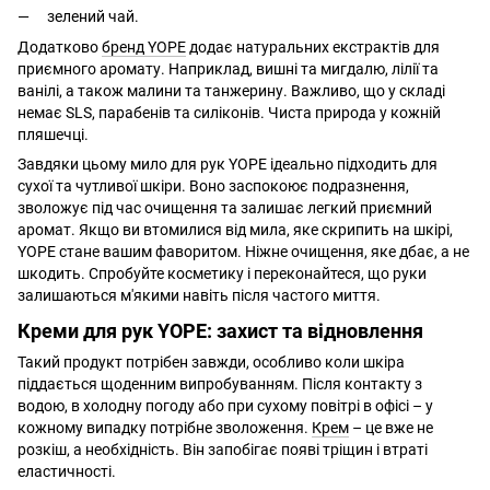
зелений чай.
Додатково
бренд YOPE
додає натуральних екстрактів для
приємного аромату. Наприклад, вишні та мигдалю, лілії та
ванілі, а також малини та танжерину. Важливо, що у складі
немає SLS, парабенів та силіконів. Чиста природа у кожній
пляшечці.
Завдяки цьому мило для рук YOPE ідеально підходить для
сухої та чутливої шкіри. Воно заспокоює подразнення,
зволожує під час очищення та залишає легкий приємний
аромат. Якщо ви втомилися від мила, яке скрипить на шкірі,
YOPE стане вашим фаворитом. Ніжне очищення, яке дбає, а не
шкодить. Спробуйте косметику і переконайтеся, що руки
залишаються м'якими навіть після частого миття.
Креми для рук YOPE: захист та відновлення
Такий продукт потрібен завжди, особливо коли шкіра
піддається щоденним випробуванням. Після контакту з
водою, в холодну погоду або при сухому повітрі в офісі – у
кожному випадку потрібне зволоження.
Крем
– це вже не
розкіш, а необхідність. Він запобігає появі тріщин і втраті
еластичності.