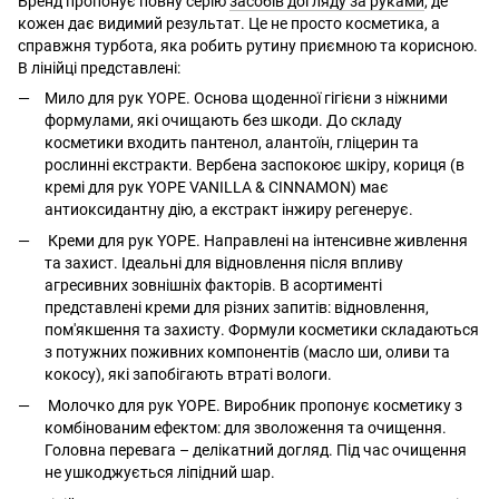
Бренд пропонує повну серію
засобів догляду за руками
, де
кожен дає видимий результат. Це не просто косметика, а
справжня турбота, яка робить рутину приємною та корисною.
В лінійці представлені:
Мило для рук YOPE. Основа щоденної гігієни з ніжними
формулами, які очищають без шкоди. До складу
косметики входить пантенол, алантоїн, гліцерин та
рослинні екстракти. Вербена заспокоює шкіру, кориця (в
кремі для рук YOPE VANILLA & CINNAMON) має
антиоксидантну дію, а екстракт інжиру регенерує.
Креми для рук YOPE. Направлені на інтенсивне живлення
та захист. Ідеальні для відновлення після впливу
агресивних зовнішніх факторів. В асортименті
представлені креми для різних запитів: відновлення,
пом'якшення та захисту. Формули косметики складаються
з потужних поживних компонентів (масло ши, оливи та
кокосу), які запобігають втраті вологи.
Молочко для рук YOPE. Виробник пропонує косметику з
комбінованим ефектом: для зволоження та очищення.
Головна перевага – делікатний догляд. Під час очищення
не ушкоджується ліпідний шар.