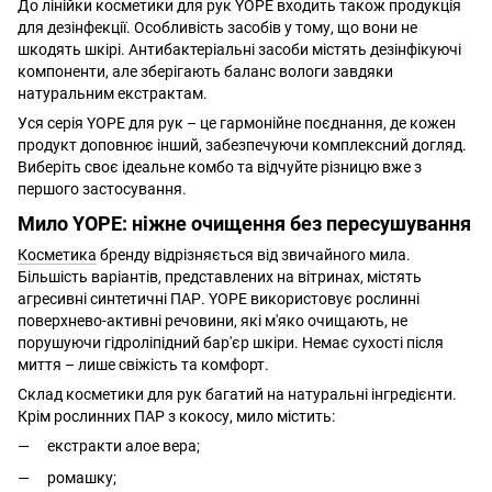
До лінійки косметики для рук YOPE входить також продукція
для дезінфекції. Особливість засобів у тому, що вони не
шкодять шкірі. Антибактеріальні засоби містять дезінфікуючі
компоненти, але зберігають баланс вологи завдяки
натуральним екстрактам.
Уся серія YOPE для рук – це гармонійне поєднання, де кожен
продукт доповнює інший, забезпечуючи комплексний догляд.
Виберіть своє ідеальне комбо та відчуйте різницю вже з
першого застосування.
Мило YOPE: ніжне очищення без пересушування
Косметика
бренду відрізняється від звичайного мила.
Більшість варіантів, представлених на вітринах, містять
агресивні синтетичні ПАР. YOPE використовує рослинні
поверхнево-активні речовини, які м'яко очищають, не
порушуючи гідроліпідний бар'єр шкіри. Немає сухості після
миття – лише свіжість та комфорт.
Склад косметики для рук багатий на натуральні інгредієнти.
Крім рослинних ПАР з кокосу, мило містить:
екстракти алое вера;
ромашку;