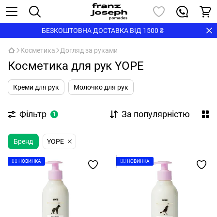
БЕЗКОШТОВНА ДОСТАВКА ВІД 1500 ₴
Косметика
Догляд за руками
Косметика для рук YOPE
Креми для рук
Молочко для рук
Фільтр
За популярністю
1
Бренд
YOPE
👉🏻 НОВИНКА
👉🏻 НОВИНКА