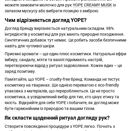
можете замовити молочко для рук
YOPE CREAMY MUSK
із
запахом мускусу або вибрати позицію з амброю.
Чим відрізняється догляд YOPE?
Догляд бренду вирізняється натуральним складом. 98%
інгредієнтів у косметиці для рук мають природне походження.
Синтетичних добавок тут немає. Це робить засоби безпечними
навіть для чутливої шкіри.
Приємні аромати – ще один плюс косметики. Натуральні ефіри
імбиру, сандалу, м'яти та ванілі піднімають настрій,
перетворюючи відхід у ритуал задоволення. Кожен вдих – це
заряд позитиву.
Пам'ятайте, що YOPE – cruelty-free бренд. Команда не тестує
косметику на тваринах. Ще однією перевагою є eco-friendly
упаковка з матеріалів, що переробляються. Це не просто
косметика, а усвідомлений вибір для тих, хто цінує етику та
якість. Відкрийте для себе YOPE і побачите, як догляд може
бути гармонійним із природою та вашим тілом.
Як скласти щоденний ритуал догляду рук?
Створити повсякденні процедури з YOPE легко. Почніть з