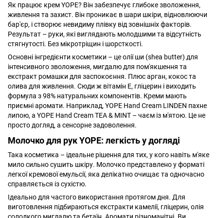
Як працює крем YOPE? Він забезпечує глибоке зволоження,
живлення та захист. Він проникає в шари шкіри, відновлюючи
бар'єр, і створює невидиму плівку від зовнішніх факторів.
Результат – руки, які виглядають молодшими та відсутність
стягнутості. Без мікротріщин і шорсткості.
Основні інгредієнти косметики – це олії ши (shea butter) для
інтенсивного зволоження, мигдалю для пом'якшення та
екстракт ромашки для заспокоєння. Плюс арган, кокос та
олива для живлення. Сюди ж вітамін E, гліцерин і виходить
формула з 98% натуральних компонентів. Креми мають
приємні аромати. Наприклад, YOPE Hand Cream LINDEN пахне
липою, а YOPE Hand Cream TEA & MINT – чаєм із м'ятою. Це не
просто догляд, а сенсорне задоволення.
Молочко для рук YOPE: легкість у догляді
Така косметика – ідеальне рішення для тих, у кого навіть м'яке
мило сильно сушить шкіру. Молочко представлено у форматі
легкої кремової емульсії, яка делікатно очищає та одночасно
справляється із сухістю.
Ідеально для частого використання протягом дня. Для
виготовлення підбираються екстракти камелії, гліцерин, олія
солодкого мигдалю та бетаїн. Аромати різноманітні. Ви