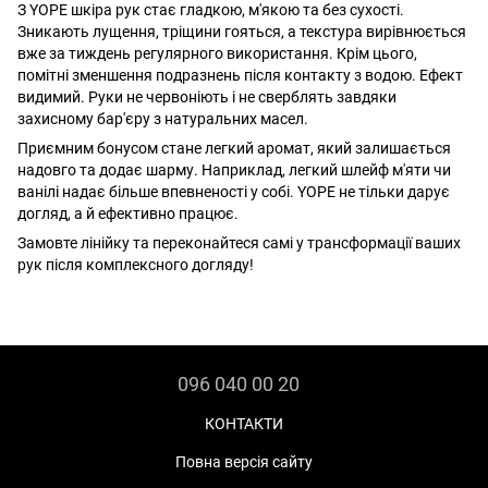
З YOPE шкіра рук стає гладкою, м'якою та без сухості.
Зникають лущення, тріщини гояться, а текстура вирівнюється
вже за тиждень регулярного використання. Крім цього,
помітні зменшення подразнень після контакту з водою. Ефект
видимий. Руки не червоніють і не сверблять завдяки
захисному бар'єру з натуральних масел.
Приємним бонусом стане легкий аромат, який залишається
надовго та додає шарму. Наприклад, легкий шлейф м'яти чи
ванілі надає більше впевненості у собі. YOPE не тільки дарує
догляд, а й ефективно працює.
Замовте лінійку та переконайтеся самі у трансформації ваших
рук після комплексного догляду!
096 040 00 20
КОНТАКТИ
Повна версія сайту