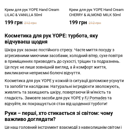
Крем для рук YOPE Hand Cream
Крем для рук YOPE Hand Cream
LILAC & VANILLA 50ml
CHERRY & ALMOND MILK 50ml
199 грн
199 грн
212 грн
212 грн
Косметика для рук YOPE: турбота, яку
відчуваєш щодня
Шкіра рук зазнає постійного стресу. Часте миття посуду з
агресивними миючими засобами, холодний вітер, сухе повітря
в приміщеннях призводять до сухості, тріщин та подразнень.
Це псує не лише зовнішній вигляд, а й комфорт життя,
викликаючи неприємні болючі відчуття.
Косметика для рук YOPE у кожній із ситуації допоможе усунути
та запобігти наслідкам. Натуральні інгредієнти зволожують,
живлять та захищають шкіру, повертаючи їй м'якість та
гладкість. Замовте засоби для рук YOPE у
FJ Pomades
та
відчуйте, як покращується стан від щоденної турботи!
Руки – перші, хто стикається зі світом: чому
важливо доглядати?
Це наш головний інструмент взаємодії з навколишнім світом і