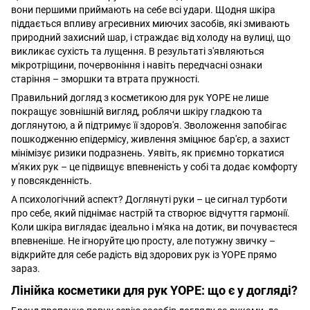
вони першими приймають на себе всі удари. Щодня шкіра
піддається впливу агресивних миючих засобів, які змивають
природний захисний шар, і страждає від холоду на вулиці, що
викликає сухість та лущення. В результаті з'являються
мікротріщини, почервоніння і навіть передчасні ознаки
старіння – зморшки та втрата пружності.
Правильний догляд з косметикою для рук YOPE не лише
покращує зовнішній вигляд, роблячи шкіру гладкою та
доглянутою, а й підтримує її здоров'я. Зволоження запобігає
пошкодженню епідермісу, живлення зміцнює бар'єр, а захист
мінімізує ризики подразнень. Уявіть, як приємно торкатися
м'яких рук – це підвищує впевненість у собі та додає комфорту
у повсякденність.
А психологічний аспект? Доглянуті руки – це сигнал турботи
про себе, який піднімає настрій та створює відчуття гармонії.
Коли шкіра виглядає ідеально і м'яка на дотик, ви почуваєтеся
впевненіше. Не ігноруйте цю просту, але потужну звичку –
відкрийте для себе радість від здорових рук із YOPE прямо
зараз.
Лінійка косметики для рук YOPE: що є у догляді?