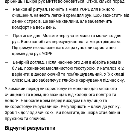
дрібниць, і шкіра рук миттєво оновиться. Отже, кілька порад:
Ранковий ритуал. Почніть з мила YOPE для ніжного
очищення, нанесіть легкий крем для рук, щоб захистити від
денних стресів. Це займе хвилини, але забезпечить
комфорт на весь день.
Протягом дня. Можете чергувати мило та молочко для
рук. Воно запобігає пересушуванню та мікротріщинам.
Підтримуйте зволоженість за рахунок використання
кремів для рук YOPE.
Вечірній догляд. Після насиченого дня виберіть крем із
більш поживною маслянистою текстурою. У каталозі є 2
варіанти: відновлюючий та пом'якшувальний. У їх складі
олією ши, що забезпечує глибоке харчування під час сну.
У зимовий період використовуйте молочко для м'якшого
очищення та крем, що захищає від холодного повітря та
вологи. Наносьте крем перед виходом на вулицю та
використовуйте рукавички. Регулярність – ключ до успіху.
Зробіть догляд звичкою, і ви помітите, як шкіра стає більш
пружною та сяючою.
Відчутні результати