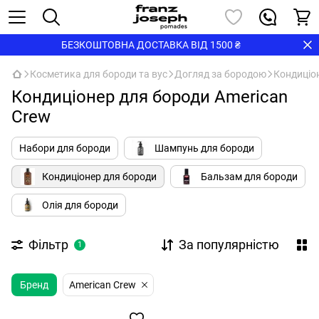
БЕЗКОШТОВНА ДОСТАВКА ВІД 1500 ₴
Косметика для бороди та вус
Догляд за бородою
Кондиціо
Кондиціонер для бороди American
Crew
Набори для бороди
Шампунь для бороди
Кондиціонер для бороди
Бальзам для бороди
Олія для бороди
Фільтр
За популярністю
1
Бренд
American Crew