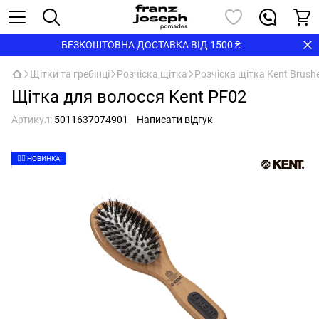
БЕЗКОШТОВНА ДОСТАВКА ВІД 1500 ₴
Щітки та гребінці
Розчіска щітка
Розчіска щітка Kent Brush
Щітка для волосся Kent PF02
Артикул:
5011637074901
Написати відгук
👉🏻 НОВИНКА