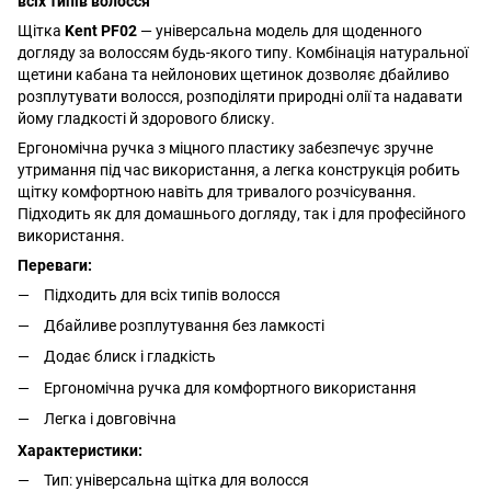
всіх типів волосся
Щітка
Kent PF02
— універсальна модель для щоденного
догляду за волоссям будь-якого типу. Комбінація натуральної
щетини кабана та нейлонових щетинок дозволяє дбайливо
розплутувати волосся, розподіляти природні олії та надавати
йому гладкості й здорового блиску.
Ергономічна ручка з міцного пластику забезпечує зручне
утримання під час використання, а легка конструкція робить
щітку комфортною навіть для тривалого розчісування.
Підходить як для домашнього догляду, так і для професійного
використання.
Переваги:
Підходить для всіх типів волосся
Дбайливе розплутування без ламкості
Додає блиск і гладкість
Ергономічна ручка для комфортного використання
Легка і довговічна
Характеристики:
Тип: універсальна щітка для волосся