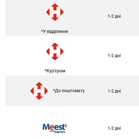
1-2 дні
*У відділення
1-2 дні
*Кур'єром
*До поштомату
1-2 дні
1-2 дні