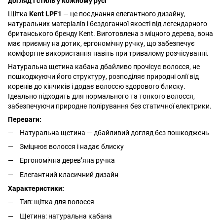
догляд і стиль у кожному русі
Щітка
Kent LPF1
— це поєднання елегантного дизайну,
натуральних матеріалів і бездоганної якості від легендарного
британського бренду Kent. Виготовлена з міцного дерева, вона
має приємну на дотик, ергономічну ручку, що забезпечує
комфортне використання навіть при тривалому розчісуванні.
Натуральна щетина кабана дбайливо прочісує волосся, не
пошкоджуючи його структуру, розподіляє природні олії від
коренів до кінчиків і додає волоссю здорового блиску.
Ідеально підходить для нормального та тонкого волосся,
забезпечуючи природне полірування без статичної електрики.
Переваги:
Натуральна щетина — дбайливий догляд без пошкоджень
Зміцнює волосся і надає блиску
Ергономічна дерев’яна ручка
Елегантний класичний дизайн
Характеристики:
Тип: щітка для волосся
Щетина: натуральна кабана