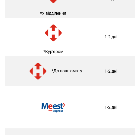
*У відділення
1-2 дні
*Кур'єром
*До поштомату
1-2 дні
1-2 дні