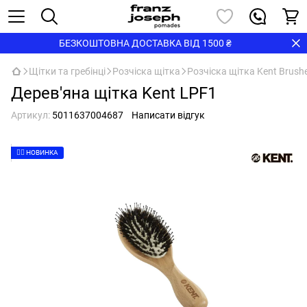
БЕЗКОШТОВНА ДОСТАВКА ВІД 1500 ₴
Щітки та гребінці
Розчіска щітка
Розчіска щітка Kent Brush
Дерев'яна щітка Kent LPF1
Артикул:
5011637004687
Написати відгук
👉🏻 НОВИНКА