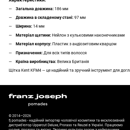
Загальна довжина:
186 мм
Довжина в складеному стані:
97 мм
Ширина:
14 мм
Матеріал щетини:
Нейлон з кульковими наконечниками
Матеріал корпусу:
Пластик з андіозитовим кварцом
Призначення:
Для всіх типів волосся
Країна виробництва:
Велика Британія
Щітка Kent KFM4 — це надійний та зручний інструмент для догл
© 2014—2026
fj pomades - надійний імпортер чоловічої косметики та ексклюзивний
дистриб'ютор Uppercut Deluxe, Proraso та Reuzel в Україні. Працюємо
щодня, прозоро та якісно. Творимо культуру разом з найкращими.