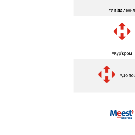
*У відділення
*Кур'єром
*До по