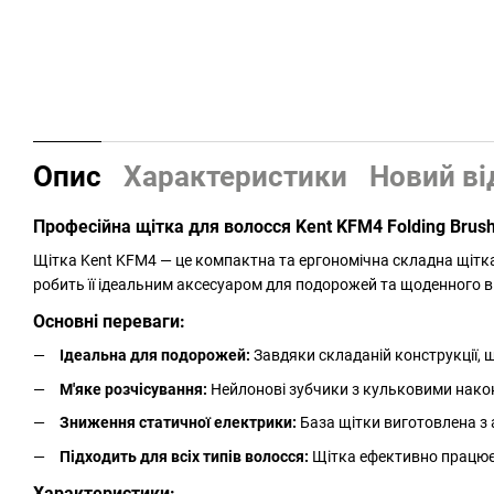
Опис
Характеристики
Новий ві
Професійна щітка для волосся Kent KFM4 Folding Brus
Щітка Kent KFM4 — це компактна та ергономічна складна щітка,
робить її ідеальним аксесуаром для подорожей та щоденного 
Основні переваги:
Ідеальна для подорожей:
Завдяки складаній конструкції, щ
М'яке розчісування:
Нейлонові зубчики з кульковими нако
Зниження статичної електрики:
База щітки виготовлена з 
Підходить для всіх типів волосся:
Щітка ефективно працює 
Характеристики: