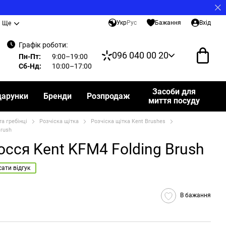
Укр
Рус
Бажання
Вхід
Ще
Графік роботи:
096 040 00 20
Пн-Пт:
9:00–19:00
Сб-Нд:
10:00–17:00
Засоби для
дарунки
Бренди
Розпродаж
миття посуду
та гребінці
Розчіска щітка
Розчіска щітка Kent Brushes
Brush
осся Kent KFM4 Folding Brush
ати відгук
В бажання