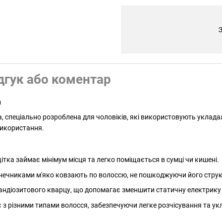
З
дгук або коментар
h
 спеціально розроблена для чоловіків, які використовують укладаль
використання.
ітка займає мінімум місця та легко поміщається в сумці чи кишені.
нечниками м'яко ковзають по волоссю, не пошкоджуючи його струк
андіозитового кварцу, що допомагає зменшити статичну електрику 
з різними типами волосся, забезпечуючи легке розчісування та ук