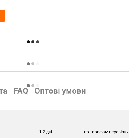
к
та
FAQ
Оптові умови
1-2 дні
по тарифам перевізника