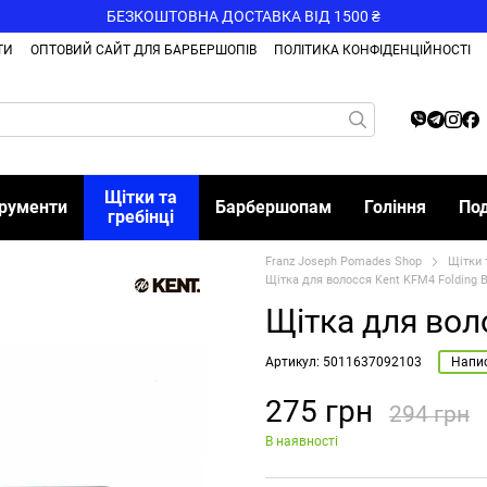
БЕЗКОШТОВНА ДОСТАВКА ВІД 1500 ₴
ТИ
ОПТОВИЙ САЙТ ДЛЯ БАРБЕРШОПІВ
ПОЛІТИКА КОНФІДЕНЦІЙНОСТІ
Щітки та
трументи
Барбершопам
Гоління
По
гребінці
Franz Joseph Pomades Shop
Щітки 
Щітка для волосся Kent KFM4 Folding 
Щітка для вол
Артикул: 5011637092103
Напис
275 грн
294 грн
В наявності