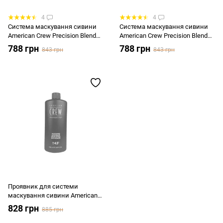
4
4
Система маскування сивини
Система маскування сивини
American Crew Precision Blend
American Crew Precision Blend
Shades 5-6
Shades 7-8
788 грн
788 грн
843 грн
843 грн
Проявник для системи
маскування сивини American
Crew Precision Blend Developer
828 грн
885 грн
15 Vol 4.5% 500 мл