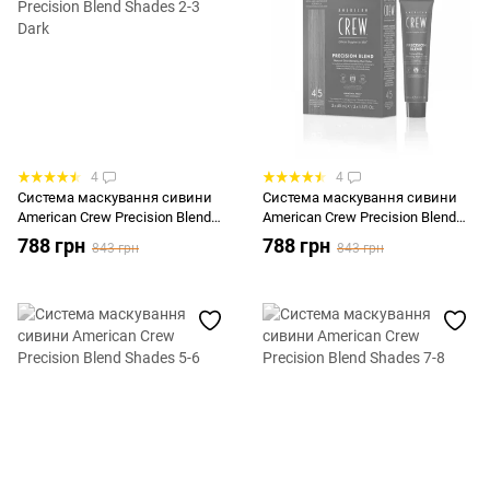
4
4
Система маскування сивини
Система маскування сивини
American Crew Precision Blend
American Crew Precision Blend
Shades 2-3 Dark
Shades 4-5
788 грн
788 грн
843 грн
843 грн