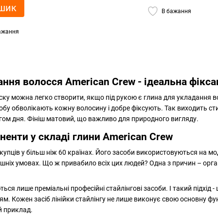
шик
В бажання
ажання
ання волосся American Crew - ідеальна фікс
іску можна легко створити, якщо під рукою є глина для укладання 
бу обволікають кожну волосину і добре фіксують. Так виходить сти
ом дня. Фініш матовий, що важливо для природного вигляду.
ненти у складі глини American Crew
купців у більш ніж 60 країнах. Його засоби використовуються на м
шніх умовах. Що ж привабило всіх цих людей? Одна з причин – орга
ся лише преміальні професійні стайлінгові засоби. І такий підхід - 
м. Кожен засіб лінійки стайлінгу не лише виконує свою основну фун
й приклад.