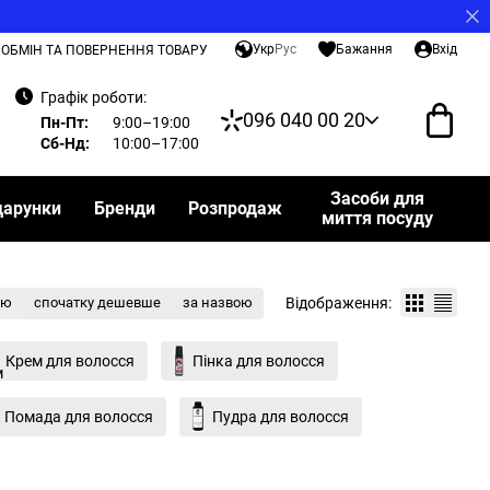
Укр
Рус
Бажання
Вхід
ОБМІН ТА ПОВЕРНЕННЯ ТОВАРУ
Графік роботи:
096 040 00 20
Пн-Пт:
9:00–19:00
Сб-Нд:
10:00–17:00
Засоби для
дарунки
Бренди
Розпродаж
миття посуду
Відображення:
тю
спочатку дешевше
за назвою
Крем для волосся
Пінка для волосся
Помада для волосся
Пудра для волосся