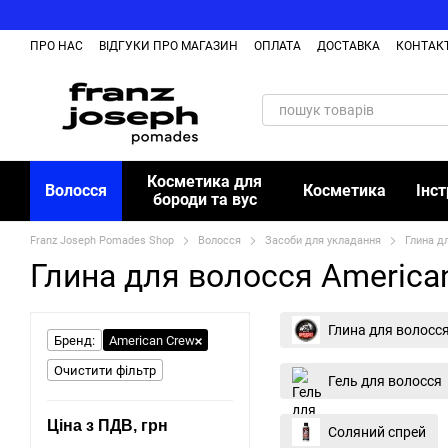
Перейти до основного контенту
ПРО НАС
ВІДГУКИ ПРО МАГАЗИН
ОПЛАТА
ДОСТАВКА
КОНТАК
БЛОГ
Косметика для
Волосся
Косметика
Інс
бороди та вус
Franz Joseph Pomades Shop
Волосся
Засоби для укладання
Глина д
Глина для волосся America
Глина для волосс
Бренд:
American Crew
Очистити фільтр
Гель для волосся
Ціна з ПДВ, грн
Соляний спрей