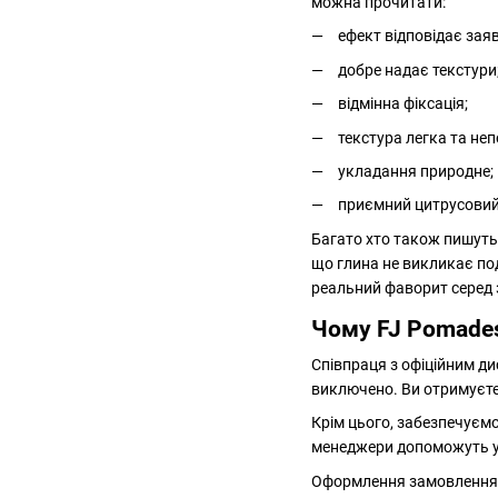
можна прочитати:
ефект відповідає заяв
добре надає текстури
відмінна фіксація;
текстура легка та неп
укладання природне;
приємний цитрусови
Багато хто також пишуть,
що глина не викликає по
реальний фаворит серед з
Чому FJ Pomades
Співпраця з офіційним д
виключено. Ви отримуєте 
Крім цього, забезпечуємо
менеджери допоможуть у 
Оформлення замовлення п