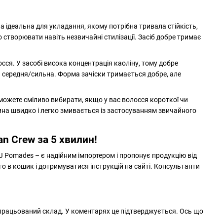
а ідеальна для укладання, якому потрібна тривала стійкість,
о створювати навіть незвичайні стилізації. Засіб добре тримає
сся. У засобі висока концентрація каоліну, тому добре
 середня/сильна. Форма зачіски тримається добре, але
 можете сміливо вибирати, якщо у вас волосся короткої чи
ина швидко і легко змивається із застосуванням звичайного
n Crew за 5 хвилин!
FJ Pomades – є надійним імпортером і пропонує продукцію від
 в кошик і дотримуватися інструкцій на сайті. Консультанти
опрацьований склад. У коментарях це підтверджується. Ось що