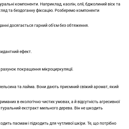
уральні компоненти. Наприклад, каолін, олії, бджолиний віск та
гляд та бездоганну фіксацію. Розберемо компоненти
данні досягається гарний об'єм без обтяження.
сидантний ефект.
а рахунок покращення мікроциркуляції.
, апельсина та лайма. Вони дають приємний свіжий аромат, який
иманих в екологічно чистих умовах, а й відсутність агресивної
натуральний екстракт мильного дерева. Він не шкодить
дить пасмам і підходить для чутливої шкіри. Те, що потрібно