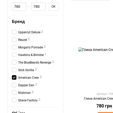
Від Ціна з ПДВ, грн
До Ціна з ПДВ, грн
ОК
Бренд
2
Uppercut Deluxe
2
Reuzel
2
Morgan's Pomade
1
Hawkins & Brimble
2
The BlueBeards Revenge
2
Slick Gorilla
2
American Crew
2
Dapper Dan
5
Nishman
Артикул: 73
Глина American Crew
2
Shave Factory
780 грн