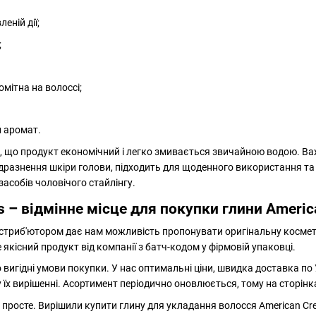
леній дії;
;
омітна на волоссі;
й аромат.
 що продукт економічний і легко змивається звичайною водою. Важл
дразнення шкіри голови, підходить для щоденного використання та 
асобів чоловічого стайлінгу.
 – відмінне місце для покупки глини Ameri
истриб'ютором дає нам можливість пропонувати оригінальну космет
якісний продукт від компанії з батч-кодом у фірмовій упаковці.
 вигідні умови покупки. У нас оптимальні ціни, швидка доставка по У
їх вирішенні. Асортимент періодично оновлюється, тому на сторінк
росте. Вирішили купити глину для укладання волосся American Crew