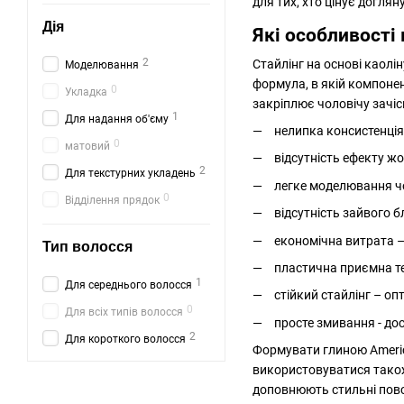
для тих, хто цінує догля
Дія
Які особливості
2
Стайлінг на основі каолі
Моделювання
формула, в якій компонен
0
Укладка
закріплює чоловічу зачіск
1
Для надання об'єму
нелипка консистенція
0
матовий
відсутність ефекту жо
2
Для текстурних укладень
легке моделювання чол
0
Відділення прядок
відсутність зайвого 
економічна витрата –
Тип волосся
пластична приємна те
1
Для середнього волосся
стійкий стайлінг – о
0
Для всіх типів волосся
просте змивання - до
2
Для короткого волосся
Формувати глиною Americ
використовуватися також
доповнюють стильні повся