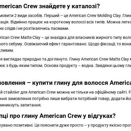
merican Crew знайдете у каталозі?
овити 2 види засобів. Перший – це American Crew Molding Clay. Глин
ксація. Відмінно працює на короткому волоссі всіх типів. Можна легк
х слідів і не розтікаючись пасмами.
ican Crew Matte Clay – це знахідка для власників жирного типу воло
ого себуму. Освіжаючий ефект гарантовано. Щодо фіксації, то вона
хливим.
я виглядає природно та доглянуто. Глину American Crew Matte Clay
ює з будь-яким типом. Основа продукту – водна. Завдяки цьому гл
влення – купити глину для волосся America
 стайлінг для American Crew можна не тільки на офіційному сайті. 
ня замовлення потрібно лише вибрати потрібний товар, додати його
виникнуть запитання.
ці про глину American Crew у відгуках?
кувано позитивні. Це пояснити дуже просто – у продукту якісно пр