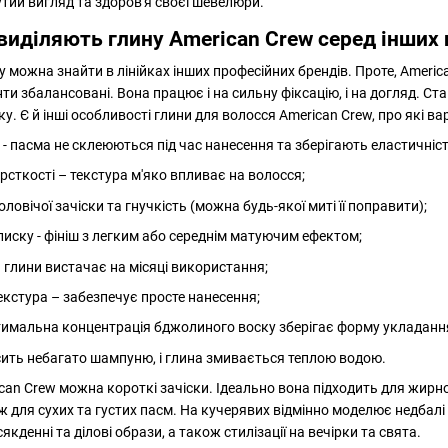
нутий вигляд та здоров'я своєї шевелюри.
 виділяють глину American Crew серед інших
ну можна знайти в лінійках інших професійних брендів. Проте, Amer
ти збалансовані. Вона працює і на сильну фіксацію, і на догляд. Ста
у. Є й інші особливості глини для волосся American Crew, про які ва
 - пасма не склеюються під час нанесення та зберігають еластичніс
рсткості – текстура м'яко впливає на волосся;
овічої зачіски та гнучкість (можна будь-якої миті її поправити);
блиску - фініш з легким або середнім матуючим ефектом;
 глини вистачає на місяці використання;
кстура – забезпечує просте нанесення;
птимальна концентрація бджолиного воску зберігає форму укладанн
сить небагато шампуню, і глина змивається теплою водою.
an Crew можна короткі зачіски. Ідеально вона підходить для жирно
 для сухих та густих пасм. На кучерявих відмінно моделює недбалі
кденні та ділові образи, а також стилізації на вечірки та свята.