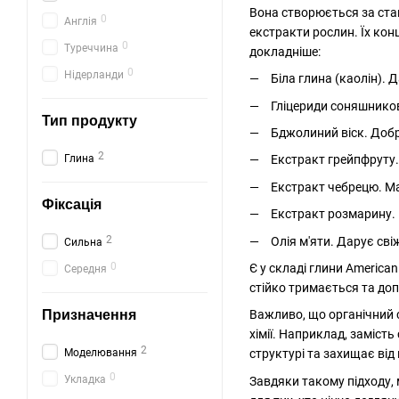
Вона створюється за стан
0
Англія
екстракти рослин. Їх ко
0
Туреччина
докладніше:
0
Нідерланди
Біла глина (каолін).
Гліцериди соняшниково
Тип продукту
Бджолиний віск. Добр
2
Глина
Екстракт грейпфруту.
Екстракт чебрецю. М
Фіксація
Екстракт розмарину. 
2
Олія м'яти. Дарує св
Сильна
0
Є у складі глини America
Середня
стійко тримається та д
Призначення
Важливо, що органічний с
хімії. Наприклад, заміст
2
Моделювання
структурі та захищає ві
0
Укладка
Завдяки такому підходу, 