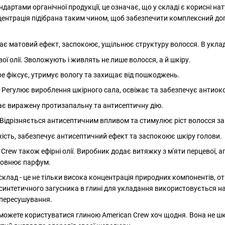
дартами органічної продукції, це означає, що у складі є корисні нат
нцентрація підібрана таким чином, щоб забезпечити комплексний до
 Дає матовий ефект, заспокоює, ущільнює структуру волосся. В укла
ї олії. Зволожують і живлять не лише волосся, а й шкіру.
е фіксує, утримує вологу та захищає від пошкоджень.
 Регулює вироблення шкірного сала, освіжає та забезпечує антиок
ає виражену протизапальну та антисептичну дію.
Відрізняється антисептичним впливом та стимулює ріст волосся з
іжість, забезпечує антисептичний ефект та заспокоює шкіру голови.
n Crew також ефірні олії. Виробник додає витяжку з м'яти перцевої
оповнює парфум.
клад - це не тільки висока концентрація природних компонентів, отр
ь синтетичного загусника в глині для укладання використовується 
д пересушування.
можете користуватися глиною American Crew хоч щодня. Вона не шко