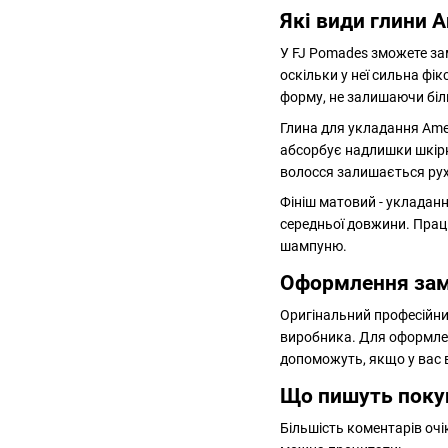
Які види глини A
У FJ Pomades зможете зам
оскільки у неї сильна фі
форму, не залишаючи біли
Глина для укладання Amer
абсорбує надлишки шкірн
волосся залишається ру
Фініш матовий - укладанн
середньої довжини. Прац
шампуню.
Оформлення замо
Оригінальний професійний
виробника. Для оформлен
допоможуть, якщо у вас 
Що пишуть покуп
Більшість коментарів очі