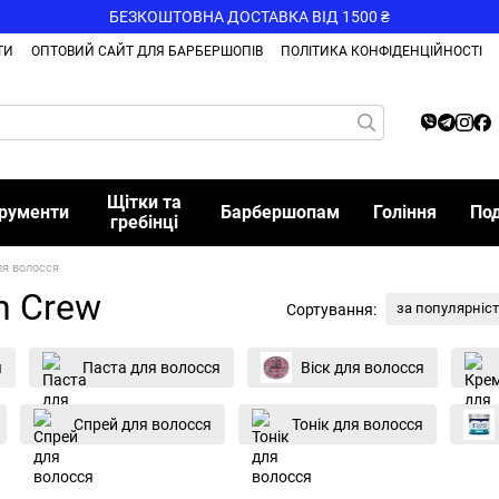
БЕЗКОШТОВНА ДОСТАВКА ВІД 1500 ₴
ТИ
ОПТОВИЙ САЙТ ДЛЯ БАРБЕРШОПІВ
ПОЛІТИКА КОНФІДЕНЦІЙНОСТІ
Щітки та
трументи
Барбершопам
Гоління
По
гребінці
ля волосся
n Crew
за популярніс
Сортування:
я
Паста для волосся
Віск для волосся
Спрей для волосся
Тонік для волосся