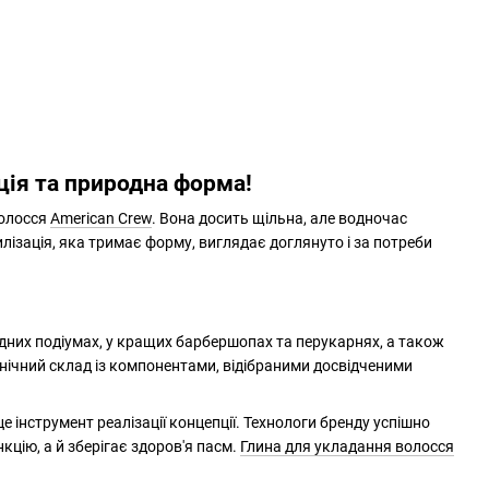
ація та природна форма!
волосся
American Crew
. Вона досить щільна, але водночас
лізація, яка тримає форму, виглядає доглянуто і за потреби
одних подіумах, у кращих барбершопах та перукарнях, а також
нічний склад із компонентами, відібраними досвідченими
це інструмент реалізації концепції. Технологи бренду успішно
кцію, а й зберігає здоров'я пасм.
Глина для укладання волосся