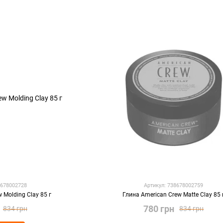
8678002728
Артикул: 738678002759
 Molding Clay 85 г
Глина American Crew Matte Clay 85 
780 грн
834 грн
834 грн