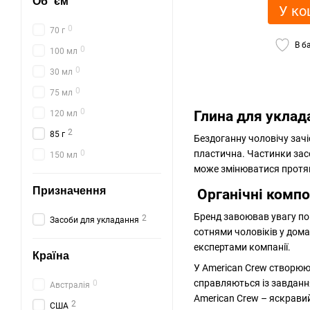
Об `єм
У ко
0
70 г
В б
0
100 мл
0
30 мл
0
75 мл
0
Глина для уклад
120 мл
2
85 г
Бездоганну чоловічу зач
0
пластична. Частинки засо
150 мл
може змінюватися протяг
Призначення
Органічні компо
Бренд завоював увагу по
2
Засоби для укладання
сотнями чоловіків у дома
експертами компанії.
Країна
У American Crew створюють
справляються із завдання
0
Австралія
American Crew – яскрави
2
США