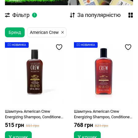
Фільтр
За популярністю
1
Бренд
American Crew
👉🏻 НОВИНКА
👉🏻 НОВИНКА
Шампунь American Crew
Шампунь American Crew
Energizing Shampoo, Conditioner
Energizing Shampoo, Conditioner
and Body wash Ginger Tea 250мл
and Body wash Ginger Tea 450мл
515 грн
768 грн
551 грн
821 грн
У кошик
У кошик