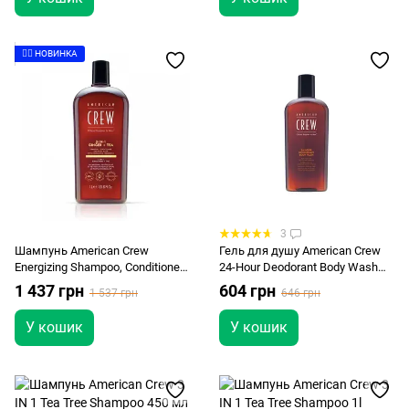
👉🏻 НОВИНКА
3
Шампунь American Crew
Гель для душу American Crew
Energizing Shampoo, Conditioner
24-Hour Deodorant Body Wash
and Body wash Ginger Tea
450 мл
1 437 грн
604 грн
1 537 грн
646 грн
1000мл
У кошик
У кошик