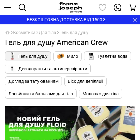
БЕЗКОШТОВНА ДОСТАВКА ВІД 1500 ₴
Косметика
Для тіла
Гель для душу
Гель для душу American Crew
Гель для душу
Мило
Туалетна вода
Дезодоранти та антиперспіранти
Догляд за татуюванням
Віск для депіляції
Лосьйони та бальзами для тіла
Молочко для тіла