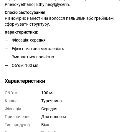
Phenoxyethanol, Ethylhexylglycerin.
Спосіб застосування:
Рівномірно нанести на волосся пальцями або гребінцем,
сформувати структуру.
Характеристики:
Фіксація: середня
Ефект: матова металевість
Змивається повністю
Обʼєм: 100 мл
Характеристики
Об `єм
100 мл
Країна
Туреччина
Фіксація
Середня
Призначення
Для волосся
Тип продукту
Віск