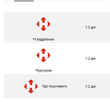
1-2 дні
*У відділення
1-2 дні
*Кур'єром
*До поштомату
1-2 дні