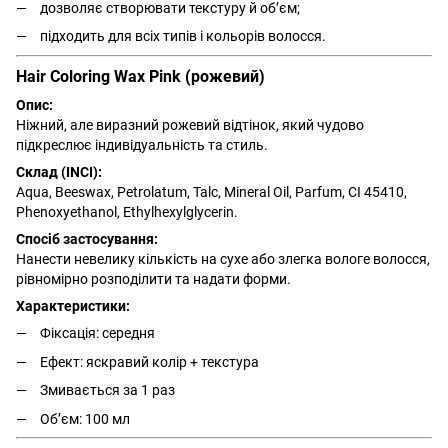
дозволяє створювати текстуру й об’єм;
підходить для всіх типів і кольорів волосся.
Hair Coloring Wax Pink (рожевий)
Опис:
Ніжний, але виразний рожевий відтінок, який чудово
підкреслює індивідуальність та стиль.
Склад (INCI):
Aqua, Beeswax, Petrolatum, Talc, Mineral Oil, Parfum, CI 45410,
Phenoxyethanol, Ethylhexylglycerin.
Спосіб застосування:
Нанести невелику кількість на сухе або злегка вологе волосся,
рівномірно розподілити та надати форми.
Характеристики:
Фіксація: середня
Ефект: яскравий колір + текстура
Змивається за 1 раз
Обʼєм: 100 мл