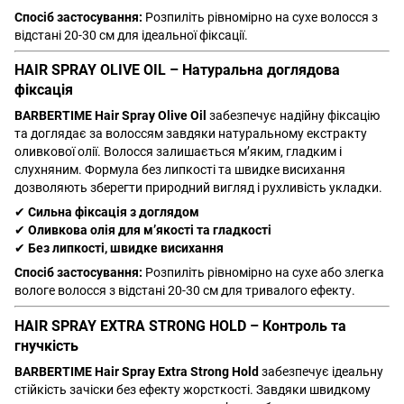
Спосіб застосування:
Розпиліть рівномірно на сухе волосся з
відстані 20-30 см для ідеальної фіксації.
HAIR SPRAY OLIVE OIL – Натуральна доглядова
фіксація
BARBERTIME Hair Spray Olive Oil
забезпечує надійну фіксацію
та доглядає за волоссям завдяки натуральному екстракту
оливкової олії. Волосся залишається м’яким, гладким і
слухняним. Формула без липкості та швидке висихання
дозволяють зберегти природний вигляд і рухливість укладки.
✔
Сильна фіксація з доглядом
✔
Оливкова олія для м’якості та гладкості
✔
Без липкості, швидке висихання
Спосіб застосування:
Розпиліть рівномірно на сухе або злегка
вологе волосся з відстані 20-30 см для тривалого ефекту.
HAIR SPRAY EXTRA STRONG HOLD – Контроль та
гнучкість
BARBERTIME Hair Spray Extra Strong Hold
забезпечує ідеальну
стійкість зачіски без ефекту жорсткості. Завдяки швидкому