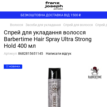
БЕЗКОШТОВНА ДОСТАВКА ВІД 1500 ₴
Волосся
Засоби для укладання
Спрей для волосся
Спрей д
Спрей для укладання волосся
Barbertime Hair Spray Ultra Strong
Hold 400 мл
Артикул:
8682815651145
Написати відгук
👉🏻 НОВИНКА