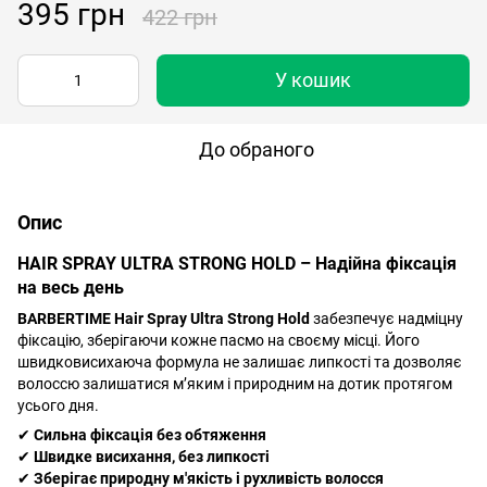
395 грн
422 грн
У кошик
До обраного
Опис
HAIR SPRAY ULTRA STRONG HOLD – Надійна фіксація
на весь день
BARBERTIME Hair Spray Ultra Strong Hold
забезпечує надміцну
фіксацію, зберігаючи кожне пасмо на своєму місці. Його
швидковисихаюча формула не залишає липкості та дозволяє
волоссю залишатися м’яким і природним на дотик протягом
усього дня.
✔
Сильна фіксація без обтяження
✔
Швидке висихання, без липкості
✔
Зберігає природну м'якість і рухливість волосся