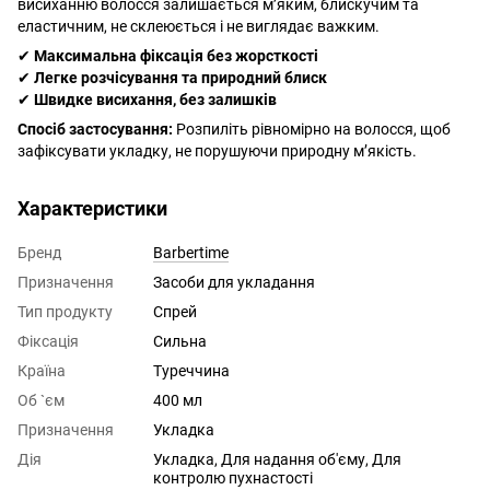
висиханню волосся залишається м’яким, блискучим та
еластичним, не склеюється і не виглядає важким.
✔
Максимальна фіксація без жорсткості
✔
Легке розчісування та природний блиск
✔
Швидке висихання, без залишків
Спосіб застосування:
Розпиліть рівномірно на волосся, щоб
зафіксувати укладку, не порушуючи природну м’якість.
Характеристики
Бренд
Barbertime
Призначення
Засоби для укладання
Тип продукту
Спрей
Фіксація
Сильна
Країна
Туреччина
Об `єм
400 мл
Призначення
Укладка
Дія
Укладка, Для надання об'єму, Для
контролю пухнастості