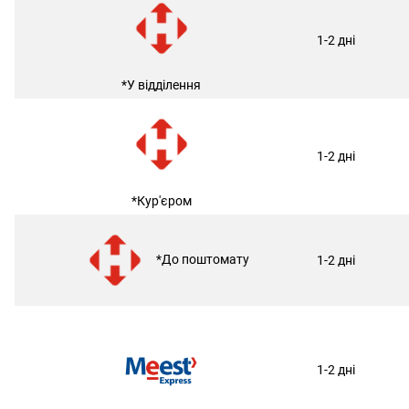
1-2 дні
*У відділення
1-2 дні
*Кур'єром
*До поштомату
1-2 дні
1-2 дні