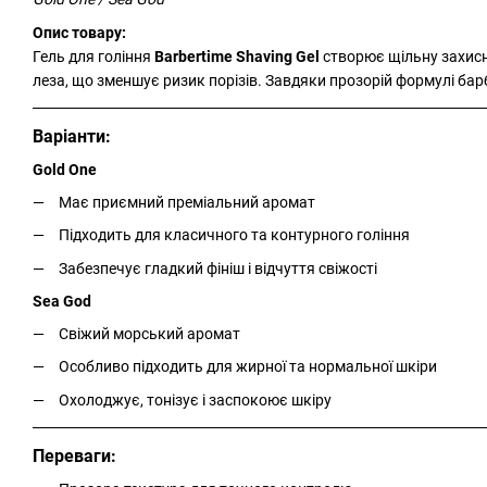
Опис товару:
Гель для гоління
Barbertime Shaving Gel
створює щільну захисн
леза, що зменшує ризик порізів. Завдяки прозорій формулі барб
Варіанти:
Gold One
Має приємний преміальний аромат
Підходить для класичного та контурного гоління
Забезпечує гладкий фініш і відчуття свіжості
Sea God
Свіжий морський аромат
Особливо підходить для жирної та нормальної шкіри
Охолоджує, тонізує і заспокоює шкіру
Переваги: