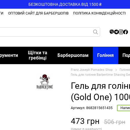
БЕЗКОШТОВНА ДОСТАВКА ВІД 1500 ₴
ТИ
ОПТОВИЙ САЙТ ДЛЯ БАРБЕРШОПІВ
ПОЛІТИКА КОНФІДЕНЦІЙНОСТІ
Щітки та
трументи
Барбершопам
Гоління
По
гребінці
Franz Joseph Pomades Shop
Голінн
Гель для гоління Barbertime Shaving Ge
Гель для голін
(Gold One) 10
Артикул: 8682815651435
Напис
473 грн
506 грн
Немає в наявності