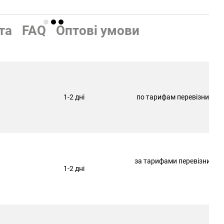
та
FAQ
Оптові умови
1-2 дні
по тарифам перевізника
за тарифами перевізника
1-2 дні