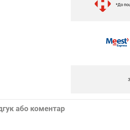
*До по
З
дгук або коментар