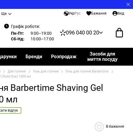
Укр
Рус
Бажання
Вхід
Ще
Графік роботи:
096 040 00 20
Пн-Пт:
9:00–19:00
Сб-Нд:
10:00–17:00
Засоби для
дарунки
Бренди
Розпродаж
миття посуду
я
Для гоління
Гель для гоління
Гель для гоління Barbertime
l (Gold One) 1000 мл
ня Barbertime Shaving Gel
00 мл
ати відгук
В бажання