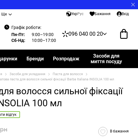
Укр
Рус
Бажання
Вхід
Ще
Графік роботи:
096 040 00 20
Пн-Пт:
9:00–19:00
Сб-Нд:
10:00–17:00
Засоби для
дарунки
Бренди
Розпродаж
миття посуду
ся
Засоби для укладання
Паста для волосся
атова паста для волосся сильної фіксації Barba Italiana INSOLIA 100 мл
для волосся сильної фіксації
 INSOLIA 100 мл
ти відгук
грн
В бажання