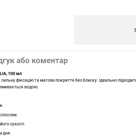
З
дгук або коментар
LIA, 100 мл
є сильну фіксацію та матове покриття без блиску. Ідеально підходи
 змивається водою.
и.
волоссям.
його сухості.
м дня.