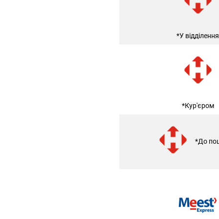
*У відділення
*Кур'єром
*До по