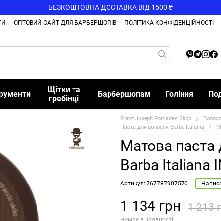
БЕЗКОШТОВНА ДОСТАВКА ВІД 1500 ₴
ТИ
ОПТОВИЙ САЙТ ДЛЯ БАРБЕРШОПІВ
ПОЛІТИКА КОНФІДЕНЦІЙНОСТІ
Щітки та
трументи
Барбершопам
Гоління
По
гребінці
Franz Joseph Pomades Shop
Волос
Паста для волосся Barba Italiana
М
Матова паста 
Barba Italiana
Артикул: 767787907570
Написа
1 134 грн
1 213 
Немає в наявності