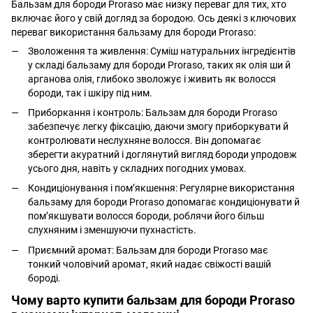
Бальзам для бороди Proraso має низку переваг для тих, хто
включає його у свій догляд за бородою. Ось деякі з ключових
переваг використання бальзаму для бороди Proraso:
Зволоження та живлення: Суміш натуральних інгредієнтів
у складі бальзаму для бороди Proraso, таких як олія ши й
арганова олія, глибоко зволожує і живить як волосся
бороди, так і шкіру під ним.
Приборкання і контроль: Бальзам для бороди Proraso
забезпечує легку фіксацію, даючи змогу приборкувати й
контролювати неслухняне волосся. Він допомагає
зберегти акуратний і доглянутий вигляд бороди упродовж
усього дня, навіть у складних погодних умовах.
Кондиціонування і пом’якшення: Регулярне використання
бальзаму для бороди Proraso допомагає кондиціонувати й
пом’якшувати волосся бороди, роблячи його більш
слухняним і зменшуючи пухнастість.
Приємний аромат: Бальзам для бороди Proraso має
тонкий чоловічий аромат, який надає свіжості вашій
бороді.
Чому варто купити бальзам для бороди Proraso