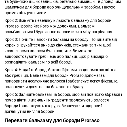
та будь-яких інших залишків, ретельно вимивши її відповідним
шампунем для бороди або очищувальним засобом. Насухо
промокніть рушником.
Крок 2: Візьміть невелику кількість бальзаму для бороди
Proraso і розігрійте його між долонями. Бальзам
розм’якшиться і буде легше наноситися в міру нагрівання.
Крок 3: Почніть наносити бальзам на бороду. Починайте від
коренів і рухайтеся вниз до кінчиків, стежачи за тим, щоб
кожне пасмо волосся було покрите. Ви можете
використовувати гребінець або пальці, щоб рівномірно
розподілити бальзам по всій бороді.
Крок 4: Надайте бороді бажаної форми за допомогою щітки
або гребінця. Бальзам для бороди Proraso допомагає
приборкати неслухняне волосся і забезпечує легку фіксацію,
полегшуючи досягнення бажаного образу.
Крок 5: Залиште бальзам на бороді, щоб він повністю вбрався і
почав діяти. Живильні інгредієнти зволожують волосся
бороди і зволожують шкіру, забезпечуючи здоровий і
доглянутий вигляд бороди.
Переваги бальзаму для бороди Proraso