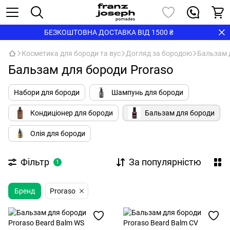
БЕЗКОШТОВНА ДОСТАВКА ВІД 1500 ₴
Косметика для бороди та вус
Догляд за бородою
Бальзам 
Бальзам для бороди Proraso
Набори для бороди
Шампунь для бороди
Кондиціонер для бороди
Бальзам для бороди
Олія для бороди
Фільтр
За популярністю
1
Бренд
Proraso