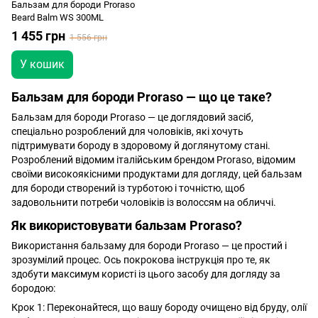
Бальзам для бороди Proraso
Beard Balm WS 300ML
1 455 грн
1 556 грн
У кошик
Бальзам для бороди Proraso — що це таке?
Бальзам для бороди Proraso — це доглядовий засіб,
спеціально розроблений для чоловіків, які хочуть
підтримувати бороду в здоровому й доглянутому стані.
Розроблений відомим італійським брендом Proraso, відомим
своїми високоякісними продуктами для догляду, цей бальзам
для бороди створений із турботою і точністю, щоб
задовольнити потреби чоловіків із волоссям на обличчі.
Як використовувати бальзам Proraso?
Використання бальзаму для бороди Proraso — це простий і
зрозумілий процес. Ось покрокова інструкція про те, як
здобути максимум користі із цього засобу для догляду за
бородою:
Крок 1: Переконайтеся, що вашу бороду очищено від бруду, олії