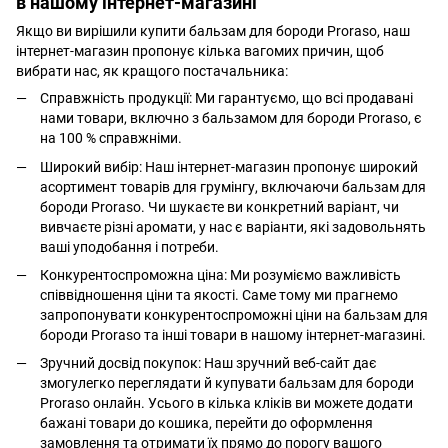
в нашому інтернет-магазині
Якщо ви вирішили купити бальзам для бороди Proraso, наш
інтернет-магазин пропонує кілька вагомих причин, щоб
вибрати нас, як кращого постачальника:
Справжність продукції: Ми гарантуємо, що всі продавані
нами товари, включно з бальзамом для бороди Proraso, є
на 100 % справжніми.
Широкий вибір: Наш інтернет-магазин пропонує широкий
асортимент товарів для грумінгу, включаючи бальзам для
бороди Proraso. Чи шукаєте ви конкретний варіант, чи
вивчаєте різні аромати, у нас є варіанти, які задовольнять
ваші уподобання і потреби.
Конкурентоспроможна ціна: Ми розуміємо важливість
співвідношення ціни та якості. Саме тому ми прагнемо
запропонувати конкурентоспроможні ціни на бальзам для
бороди Proraso та інші товари в нашому інтернет-магазині.
Зручний досвід покупок: Наш зручний веб-сайт дає
змогулегко переглядати й купувати бальзам для бороди
Proraso онлайн. Усього в кілька кліків ви можете додати
бажані товари до кошика, перейти до оформлення
замовлення та отримати їх прямо до порогу вашого