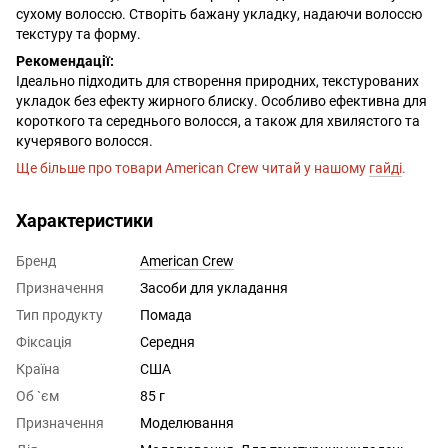
сухому волоссю. Створіть бажану укладку, надаючи волоссю
текстуру та форму.
Рекомендації:
Ідеально підходить для створення природних, текстурованих
укладок без ефекту жирного блиску. Особливо ефективна для
короткого та середнього волосся, а також для хвилястого та
кучерявого волосся.
Ще більше про товари American Crew читай у нашому
гайді
.
Характеристики
Бренд
American Crew
Призначення
Засоби для укладання
Тип продукту
Помада
Фіксація
Середня
Країна
США
Об `єм
85 г
Призначення
Моделювання