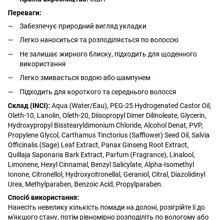
Переваги:
Забезпечує природний вигляд укладки
Легко наноситься та розподіляється по волоссю
Не залишає жирного блиску, підходить для щоденного
використання
Легко змивається водою або шампунем
Підходить для короткого та середнього волосся
Склад (INCI):
Aqua (Water/Eau), PEG-25 Hydrogenated Castor Oil,
Oleth-10, Lanolin, Oleth-20, Diisopropyl Dimer Dilinoleate, Glycerin,
Hydroxypropyl Bisstearyldimonium Chloride, Alcohol Denat, PVP,
Propylene Glycol, Carthamus Tinctorius (Safflower) Seed Oil, Salvia
Officinalis (Sage) Leaf Extract, Panax Ginseng Root Extract,
Quillaja Saponaria Bark Extract, Parfum (Fragrance), Linalool,
Limonene, Hexyl Cinnamal, Benzyl Salicylate, Alpha-Isomethyl
Ionone, Citronellol, Hydroxycitronellal, Geraniol, Citral, Diazolidinyl
Urea, Methylparaben, Benzoic Acid, Propylparaben.
Спосіб використання:
Нанесіть невелику кількість помади на долоні, розігрійте її до
м'якшого стану, потім рівномірно розподіліть по вологому або