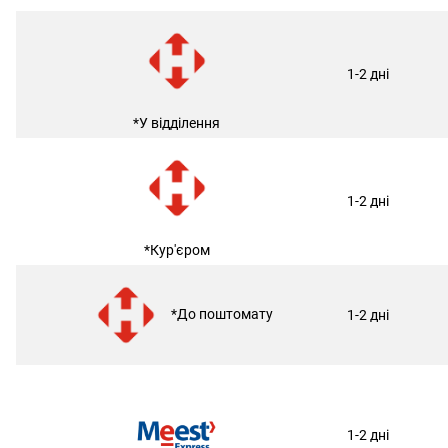
1-2 дні
*У відділення
1-2 дні
*Кур'єром
*До поштомату
1-2 дні
1-2 дні