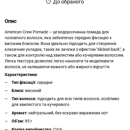
До обраного
Опис
American Crew Pomade — це водорозчинна помада для
чоловічого волосся, яка забезпечує середню фіксацію з
високим блиском. Вона ідеально підходить для створення
класичних укладок, таких як зачіски з ефектом "slicked-back", а
також для контролю над хвилястим або кучерявим волоссям.
Легка текстура дозволяє легко наносити та моделювати
волосся, не залишаючи важкого або жирного відчуття.
Характеристики:
Тип фіксації:
середня
Блиск:
високий
Тип волосся:
підходить для всіх типів волосся, особливо
для хвилястого та кучерявого
Аромат:
нейтральний, без яскраво виражених нот
Об’єм:
85 г
Країна виробництва:
США