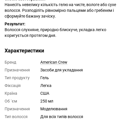
Нанесіть невелику кількість гелю на чисте, вологе або сухе
волосся. Розподіліть рівномірно пальцями або гребенем і
сформуйте бажану зачіску.
Результат:
Волосся слухняне, природно блискуче, укладка легко
коригується протягом дня.
Характеристики
Бренд
American Crew
Призначення
Засоби для укладання
Тип продукту
Гель
Фіксація
Легка
Країна
США
Об `єм
250 мл
Призначення
Моделювання
Тип волосся
Для всіх типів волосся