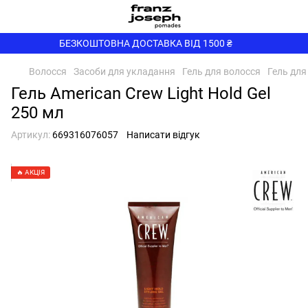
БЕЗКОШТОВНА ДОСТАВКА ВІД 1500 ₴
Волосся
Засоби для укладання
Гель для волосся
Гель для
Гель American Crew Light Hold Gel
250 мл
Артикул:
669316076057
Написати відгук
🔥 АКЦІЯ