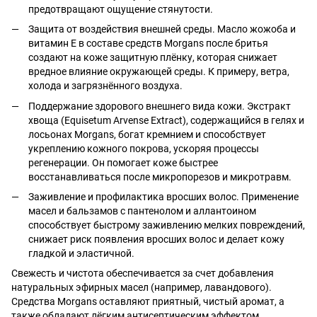
предотвращают ощущение стянутости.
Защита от воздействия внешней среды. Масло жожоба и
витамин Е в составе средств Morgans после бритья
создают на коже защитную плёнку, которая снижает
вредное влияние окружающей среды. К примеру, ветра,
холода и загрязнённого воздуха.
Поддержание здорового внешнего вида кожи. Экстракт
хвоща (Equisetum Arvense Extract), содержащийся в гелях и
лосьонах Morgans, богат кремнием и способствует
укреплению кожного покрова, ускоряя процессы
регенерации. Он помогает коже быстрее
восстанавливаться после микропорезов и микротравм.
Заживление и профилактика вросших волос. Применение
масел и бальзамов с пантенолом и аллантоином
способствует быстрому заживлению мелких повреждений,
снижает риск появления вросших волос и делает кожу
гладкой и эластичной.
Свежесть и чистота обеспечивается за счет добавления
натуральных эфирных масел (например, лавандового).
Средства Morgans оставляют приятный, чистый аромат, а
также обладают лёгким антисептическим эффектом.