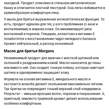
находкой. Продукт упакован в стильную металлическую
банку и отличается плотной текстурой. Она легко взбивается в
кремообразную комфортную пену.
У мыла для бритья выраженная антисептическая функция. То
есть, продукт идеален для тех, у кого проблемная (с акне и
воспалениями) и жирная кожа. Он минимизирует риск
воспалений и порезов. Глицерин, аллантоин и витамин E
позаботятся о восстановлении гидро-липидного баланса.
Аромат нейтральный, а расход экономный.
Масло для бритья Morgans
Незаменимый продукт для мужчин с жесткой щетиной или
склонной к раздражениям кожей. Масло наносится до пены
или вместо неё. Оно создает тонкую плёнку, которая смягчает
щетину и одновременно защищает кожу.
Формула на основе витамина Е, миндального масло и
экстракта жожоба делают скольжение максимально легким.
Так бритва не повреждает тонкий верхний слой эпидермиса.
Результат – меньше вросших волос, порезов и покраснения. А,
приятный, землисто-травяной аромат делает использование
особенно комфортным.