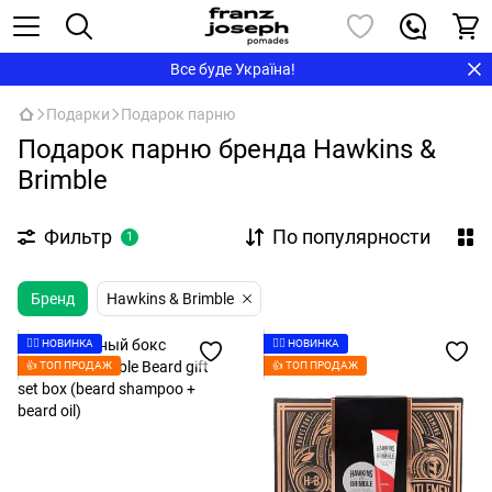
Все буде Україна!
Подарки
Подарок парню
Подарок парню бренда Hawkins &
Brimble
Фильтр
По популярности
1
Бренд
Hawkins & Brimble
👉🏻 НОВИНКА
👉🏻 НОВИНКА
👍 ТОП ПРОДАЖ
👍 ТОП ПРОДАЖ