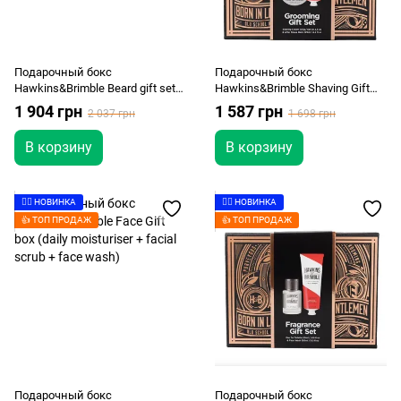
Подарочный бокс
Подарочный бокс
Hawkins&Brimble Beard gift set
Hawkins&Brimble Shaving Gift
box (beard shampoo + beard oil)
Set Box (shave cream +
1 904 грн
1 587 грн
2 037 грн
1 698 грн
aftershave balm)
В корзину
В корзину
👉🏻 НОВИНКА
👉🏻 НОВИНКА
👍 ТОП ПРОДАЖ
👍 ТОП ПРОДАЖ
Подарочный бокс
Подарочный бокс