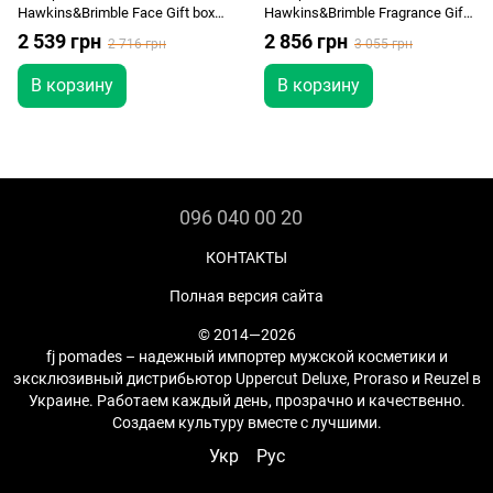
Hawkins&Brimble Face Gift box
Hawkins&Brimble Fragrance Gift
(daily moisturiser + facial scrub +
box (face wash + eau de toilette)
2 539 грн
2 856 грн
2 716 грн
3 055 грн
face wash)
В корзину
В корзину
096 040 00 20
КОНТАКТЫ
Полная версия сайта
© 2014—2026
fj pomades – надежный импортер мужской косметики и
эксклюзивный дистрибьютор Uppercut Deluxe, Proraso и Reuzel в
Украине. Работаем каждый день, прозрачно и качественно.
Создаем культуру вместе с лучшими.
Укр
Рус