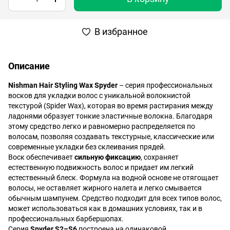
В избранное
Описание
Nishman Hair Styling Wax Spyder
– серия профессиональных
восков для укладки волос с уникальной волокнистой
текстурой (Spider Wax), которая во время растирания между
ладонями образует тонкие эластичные волокна. Благодаря
этому средство легко и равномерно распределяется по
волосам, позволяя создавать текстурные, классические или
современные укладки без склеивания прядей.
Воск обеспечивает
сильную фиксацию
, сохраняет
естественную подвижность волос и придает им легкий
естественный блеск. Формула на водной основе не отягощает
волосы, не оставляет жирного налета и легко смывается
обычным шампунем. Средство подходит для всех типов волос,
может использоваться как в домашних условиях, так и в
профессиональных барбершопах.
Серия
Spyder S2–S6
построена на одинаковой