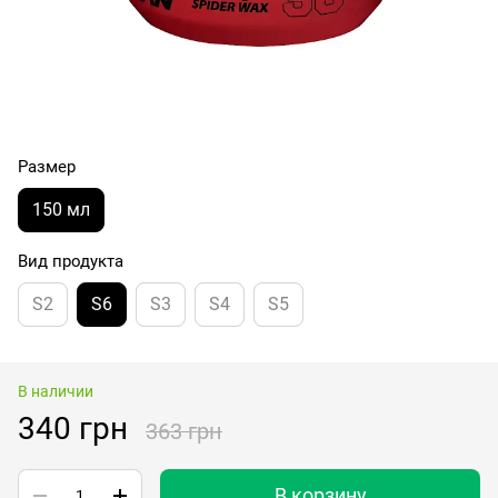
Размер
150 мл
Вид продукта
S2
S6
S3
S4
S5
В наличии
340 грн
363 грн
В корзину