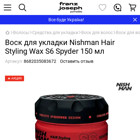
Все буде Україна!
Волосы
Средства для укладки
Воск для волос
Воск для в
Воск для укладки Nishman Hair
Styling Wax S6 Spyder 150 мл
Артикул:
8682035083672
Оставить отзыв
🔥 АКЦИЯ