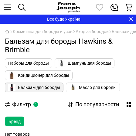
Все буде Україна!
Косметика для бороды и усов
Уход за бородой
Бальзам дл
Бальзам для бороды Hawkins &
Brimble
Наборы для бороды
Шампунь для бороды
Кондиционер для бороды
Бальзам для бороды
Масло для бороды
Фильтр
По популярности
1
Бренд
Нет товаров