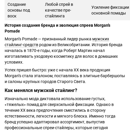
Создание
Любой спрей в
Усиление фиксации
основы под
качестве пре-
основной помады
воск
стайлинга
История создания бренда и эволюция спреев Morgan’s
Pomade
Morgan’s Pomade — признанный лидер рынка
мужских
стайлинг-средств
родом из Великобритании. История бренда
началась в 1870-е годы, когда Роберт Мартин начал
изготавливать уходовую косметику для волос в домашних
условиях.
Успех пришел быстро: уже с начала XX века продукция
Morgan’s стала эталоном, поставляясь в элитные барбершопы
и салоны крупных городов Старого Света.
Как менялся мужской стайлинг?
Изначально мода диктовала использование густых,
«тяжелых» помад для сверхсильной фиксации. Однако в
течение XX века предпочтения сместились в сторону
естественности, легкости и мягкого блеска. Именно тогда
бренд успешно адаптировал ассортимент, выпустив
профессиональные спреи-стайлеры, которые сегодня