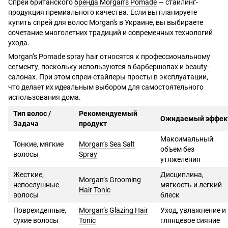
Спреи британского
бренда Morgan’s Pomade
— стайлинг-
продукция премиального качества. Если вы планируете
купить спрей для волос Morgan's в Украине, вы выбираете
сочетание многолетних традиций и современных технологий
ухода.
Morgan’s Pomade spray hair относятся к профессиональному
сегменту, поскольку используются в барбершопах и beauty-
салонах. При этом спреи-стайлеры просты в эксплуатации,
что делает их идеальным выбором для самостоятельного
использования дома.
Тип волос /
Рекомендуемый
Ожидаемый эффек
Задача
продукт
Максимальный
Тонкие, мягкие
Morgan’s Sea Salt
объем без
волосы
Spray
утяжеления
Жесткие,
Дисциплина,
Morgan’s Grooming
непослушные
мягкость и легкий
Hair Tonic
волосы
блеск
Поврежденные,
Morgan’s Glazing Hair
Уход, увлажнение и
сухие волосы
Tonic
глянцевое сияние