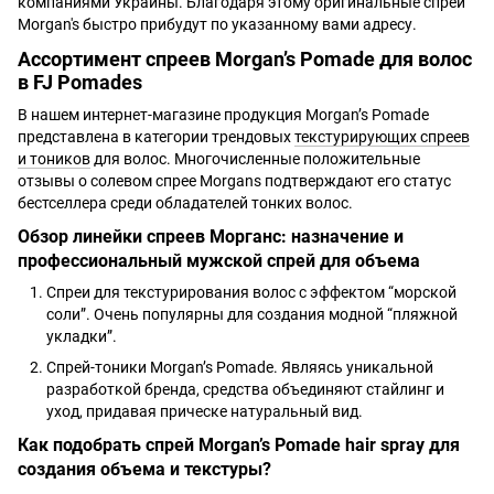
компаниями Украины. Благодаря этому оригинальные спреи
Morgan's быстро прибудут по указанному вами адресу.
Ассортимент спреев Morgan’s Pomade для волос
в FJ Pomades
В нашем интернет-магазине продукция Morgan’s Pomade
представлена в категории трендовых
текстурирующих спреев
и тоников
для волос. Многочисленные положительные
отзывы о солевом спрее Morgans подтверждают его статус
бестселлера среди обладателей тонких волос.
Обзор линейки спреев Морганс: назначение и
профессиональный мужской спрей для объема
Спреи для текстурирования волос с эффектом “морской
соли”. Очень популярны для создания модной “пляжной
укладки”.
Спрей-тоники Morgan’s Pomade. Являясь уникальной
разработкой бренда, средства объединяют стайлинг и
уход, придавая прическе натуральный вид.
Как подобрать спрей Morgan’s Pomade hair spray для
создания объема и текстуры?