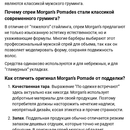
являются классикой мужского груминга.
Почему спреи Morgan’s Pomades стали классикой
современного груминга?
В отличие от “тяжелого” стайлинга, спреи Morgan’s предлагают
не только изысканную эстетику естественности, но и
ухаживающие формулы. Многие барберы выбирают этот
профессиональный мужской спрей для объема, так как он
позволяет моделировать форму, сохраняя подвижность
волос.
Средства одинаково используются и для небрежных, и для
“гламурных” укладках.
Как отличить оригинал Morgan’s Pomade от подделки?
Качественная тара
. Выражение “По одежке встречают”
здесь актуально как никогда: Morgan's использует
добротные материалы для своей продукции. Поэтому
потребителя должны насторожить нечеткие надписи,
неопрятный дизайн, косая этикетка и прочие странности.
Запах
. Поддельная продукция обычно отличается резким
запахом дешевых отдушек, которые точно не радуют
обоняние. В оригинале спрей морганс обладает