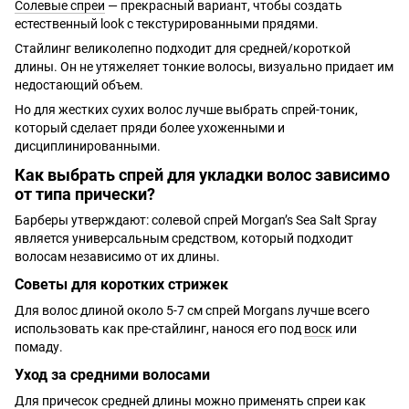
Солевые спреи
— прекрасный вариант, чтобы создать
естественный look с текстурированными прядями.
Стайлинг великолепно подходит для средней/короткой
длины. Он не утяжеляет тонкие волосы, визуально придает им
недостающий объем.
Но для жестких сухих волос лучше выбрать спрей-тоник,
который сделает пряди более ухоженными и
дисциплинированными.
Как выбрать спрей для укладки волос зависимо
от типа прически?
Барберы утверждают: солевой спрей Morgan’s Sea Salt Spray
является универсальным средством, который подходит
волосам независимо от их длины.
Советы для коротких стрижек
Для волос длиной около 5-7 см спрей Morgans лучше всего
использовать как пре-стайлинг, нанося его под
воск
или
помаду.
Уход за средними волосами
Для причесок средней длины можно применять спреи как