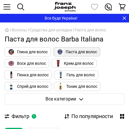
Все буде Україна!
Волосы
Средства для укладки
Паста для волос
Паста для волос Barba Italiana
Глина для волос
Паста для волос
Воск для волос
Крем для волос
Пенка для волос
Гель для волос
Спрей для волос
Тоник для волос
Помада для волос
Пудра для волос
Все категории
Соляной спрей
Фильтр
По популярности
1