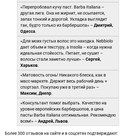
«Перепробовал кучу паст. Barba Italiana –
другая лига. Она не жирнит, не осыпается,
запах тонкий и дорогой. Укладка выглядит
так, будто только из барбершопа» –
Дмитрий,
Одесса
.
«Для моих густых волос это находка. Nebbiolo
дает объем и текстуру, а Insolia – когда нужна
идеальная стойкость. Питает, не сушит –
волосы стали заметно лучше» –
Сергей,
Харьков
.
«Матовость огонь! Никакого блеска, как в
масс-маркете. Держит весь рабочий день +
спортзал. Покупаю уже в третий раз» –
Максим, Днепр
.
«Консультант помог выбрать. Качество на
уровне европейских барбершопов, а цена
пасты Barba Italiana оптимальная. Рекомендую
всем!» –
Андрей, Львов
.
Более 300 отзывов на сайте и в соцсетях подтверждают: