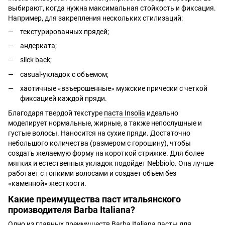
выбирают, когда нужна максимальная стойкость и фиксация.
Например, для закрепления нескольких стилизаций:
текстурированных прядей;
андерката;
slick back;
casual-укладок с объемом;
хаотичные «взъерошенные» мужские прически с четкой
фиксацией каждой пряди.
Благодаря твердой текстуре
паста Insolia
идеально
моделирует нормальные, жирные, а также непослушные и
густые волосы. Наносится на сухие пряди. Достаточно
небольшого количества (размером с горошину), чтобы
создать желаемую форму на короткой стрижке. Для более
мягких и естественных укладок подойдет Nebbiolo. Она лучше
работает с тонкими волосами и создает объем без
«каменной» жесткости.
Какие преимущества паст итальянского
производителя Barba Italiana?
Одно из главных преимуществ Barba Italiana пасты для