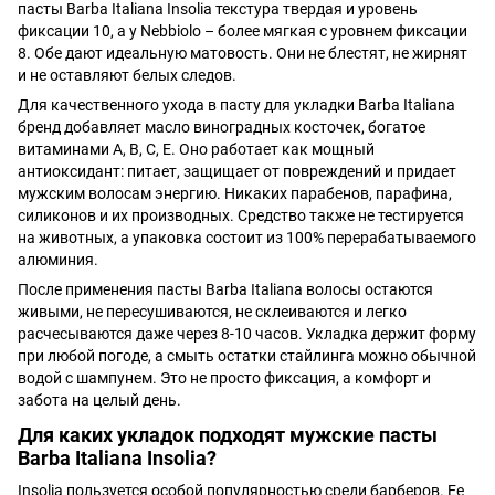
пасты Barba Italiana Insolia текстура твердая и уровень
фиксации 10, а у Nebbiolo – более мягкая с уровнем фиксации
8. Обе дают идеальную матовость. Они не блестят, не жирнят
и не оставляют белых следов.
Для качественного ухода в пасту для укладки Barba Italiana
бренд добавляет масло виноградных косточек, богатое
витаминами A, B, C, E. Оно работает как мощный
антиоксидант: питает, защищает от повреждений и придает
мужским волосам энергию. Никаких парабенов, парафина,
силиконов и их производных. Средство также не тестируется
на животных, а упаковка состоит из 100% перерабатываемого
алюминия.
После применения пасты Barba Italiana волосы остаются
живыми, не пересушиваются, не склеиваются и легко
расчесываются даже через 8-10 часов. Укладка держит форму
при любой погоде, а смыть остатки стайлинга можно обычной
водой с шампунем. Это не просто фиксация, а комфорт и
забота на целый день.
Для каких укладок подходят мужские пасты
Barba Italiana Insolia?
Insolia пользуется особой популярностью среди барберов. Ее