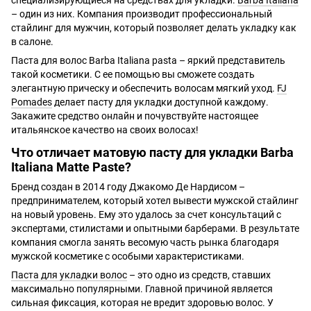
специализирующиеся на средствах для укладки.
Barba Italiana
– один из них. Компания производит профессиональный
стайлинг для мужчин, который позволяет делать укладку как
в салоне.
Паста для волос Barba Italiana pasta – яркий представитель
такой косметики. С ее помощью вы сможете создать
элегантную прическу и обеспечить волосам мягкий уход.
FJ
Pomades
делает пасту для укладки доступной каждому.
Закажите средство онлайн и почувствуйте настоящее
итальянское качество на своих волосах!
Что отличает матовую пасту для укладки Barba
Italiana Matte Paste?
Бренд создан в 2014 году Джакомо Де Нардисом –
предпринимателем, который хотел вывести мужской стайлинг
на новый уровень. Ему это удалось за счет консультаций с
экспертами, стилистами и опытными барберами. В результате
компания смогла занять весомую часть рынка благодаря
мужской косметике с особыми характеристиками.
Паста для укладки волос
– это одно из средств, ставших
максимально популярными. Главной причиной является
сильная фиксация, которая не вредит здоровью волос. У