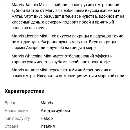
Marvis Jasmin Mint – разбавил свою рутину с утра новой
зубной пастой от Marvis c необычным вкусом жасмина и
мяты. Этот вкус разбудит в тебе все чувства, вдохновит на
классный день, а вечером подарит покой и приятный
запаз на всю ночь.
Marvis Licorice Mint – со вкусом лакрицы и леденцов точно
не отодвинут тебя равнодушным с утра. Вкус лакрицы
фирмы Амарелли – лучшей лакрицы в мире.
Marvis Whitening Mint имеет отбеливающий эффект и
хорошо ухаживает за зубами, особенно после кофе.
Marvis Aquatic Mint перенесет тебя на берег океана с
самого утра. Идеальная композиция мяты и морской соли.
Характеристики
Бренд
Marvis
Назначение
Уход за зубами
Тип продукту
Набор
Страна
Италия