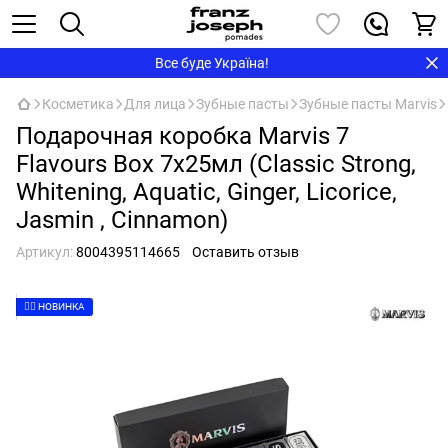
Все буде Україна!
Косметика
Для лица
Зубные пасты
Зубные пасты Marvis
Подарочная коробка Marvis 7
Flavours Box 7x25мл (Classic Strong,
Whitening, Aquatic, Ginger, Licorice,
Jasmin , Cinnamon)
Артикул:
8004395114665
Оставить отзыв
👉🏻 НОВИНКА