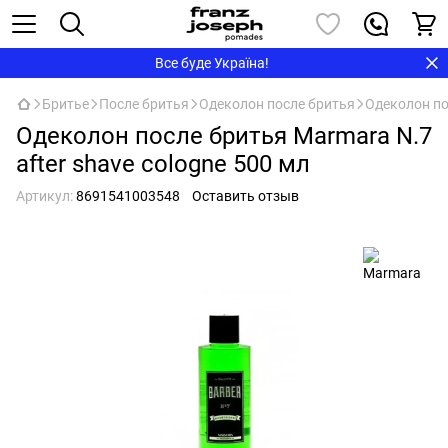
Все буде Україна!
Бритье
После бритья
Одеколон после бритья
Одеколон по
Одеколон после бритья Marmara N.7
after shave cologne 500 мл
Артикул:
8691541003548
Оставить отзыв