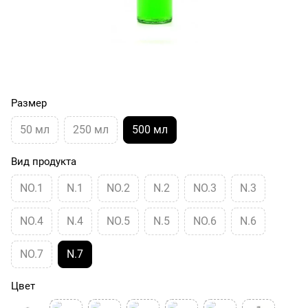
Размер
50 мл
250 мл
500 мл
Вид продукта
NO.1
N.1
NO.2
N.2
NO.3
N.3
NO.4
N.4
NO.5
N.5
NO.6
N.6
NO.7
N.7
Цвет