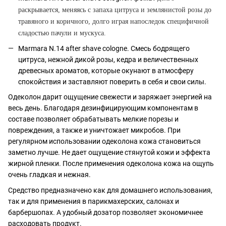
раскрывается, меняясь с запаха цитруса и землянистой розы до
травяного и коричного, долго играя напоследок специфичной
сладостью пачули и мускуса.
Marmara N.14 after shave cologne. Смесь бодрящего
цитруса, нежной дикой розы, кедра и величественных
древесных ароматов, которые окунают в атмосферу
спокойствия и заставляют поверить в себя и свои силы.
Одеколон дарит ощущение свежести и заряжает энергией на
весь день. Благодаря дезинфицирующим компонентам в
составе позволяет обрабатывать мелкие порезы и
повреждения, а также и уничтожает микробов. При
регулярном использовании одеколона кожа становиться
заметно лучше. Не дает ощущение стянутой кожи и эффекта
жирной пленки. После применения одеколона кожа на ощупь
очень гладкая и нежная.
Средство предназначено как для домашнего использования,
так и для применения в парикмахерских, салонах и
барбершопах. А удобный дозатор позволяет экономичнее
расходовать продукт.