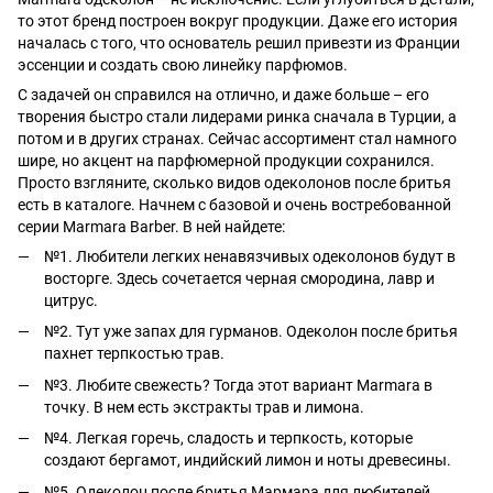
то этот бренд построен вокруг продукции. Даже его история
началась с того, что основатель решил привезти из Франции
эссенции и создать свою линейку парфюмов.
С задачей он справился на отлично, и даже больше – его
творения быстро стали лидерами ринка сначала в Турции, а
потом и в других странах. Сейчас ассортимент стал намного
шире, но акцент на парфюмерной продукции сохранился.
Просто взгляните, сколько видов одеколонов после бритья
есть в каталоге. Начнем с базовой и очень востребованной
серии Marmara Barber. В ней найдете:
№1. Любители легких ненавязчивых одеколонов будут в
восторге. Здесь сочетается черная смородина, лавр и
цитрус.
№2. Тут уже запах для гурманов. Одеколон после бритья
пахнет терпкостью трав.
№3. Любите свежесть? Тогда этот вариант Marmara в
точку. В нем есть экстракты трав и лимона.
№4. Легкая горечь, сладость и терпкость, которые
создают бергамот, индийский лимон и ноты древесины.
№5. Одеколон после бритья Мармара для любителей