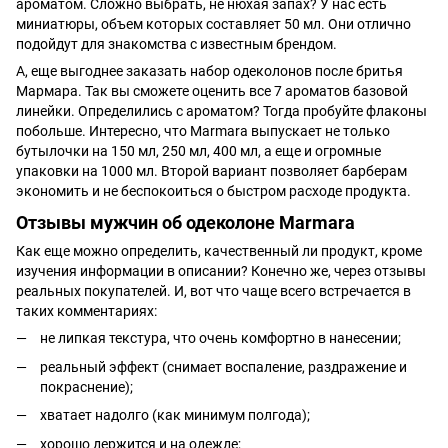
ароматом. Сложно выбрать, не нюхая запах? У нас есть
миниатюры, объем которых составляет 50 мл. Они отлично
подойдут для знакомства с известным брендом.
А, еще выгоднее заказать набор одеколонов после бритья
Мармара. Так вы сможете оценить все 7 ароматов базовой
линейки. Определились с ароматом? Тогда пробуйте флаконы
побольше. Интересно, что Marmara выпускает не только
бутылочки на 150 мл, 250 мл, 400 мл, а еще и огромные
упаковки на 1000 мл. Второй вариант позволяет барберам
экономить и не беспокоиться о быстром расходе продукта.
Отзывы мужчин об одеколоне Marmara
Как еще можно определить, качественный ли продукт, кроме
изучения информации в описании? Конечно же, через отзывы
реальных покупателей. И, вот что чаще всего встречается в
таких комментариях:
не липкая текстура, что очень комфортно в нанесении;
реальный эффект (снимает воспаление, раздражение и
покраснение);
хватает надолго (как минимум полгода);
хорошо держится и на одежде;