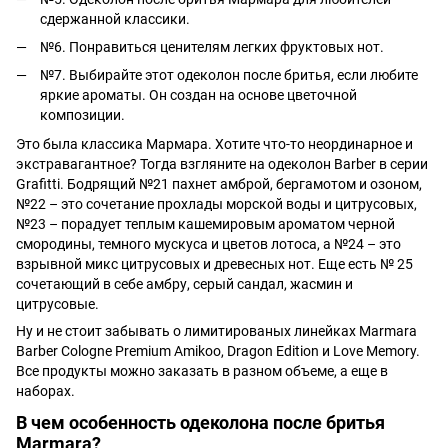
сдержанной классики.
№6. Понравиться ценителям легких фруктовых нот.
№7. Выбирайте этот одеколон после бритья, если любите
яркие ароматы. Он создан на основе цветочной
композиции.
Это была классика Мармара. Хотите что-то неординарное и
экстравагантное? Тогда взгляните на одеколон Barber в серии
Grafitti. Бодрящий №21 пахнет амброй, бергамотом и озоном,
№22 – это сочетание прохлады морской воды и цитрусовых,
№23 – порадует теплым кашемировым ароматом черной
смородины, темного мускуса и цветов лотоса, а №24 – это
взрывной микс цитрусовых и древесных нот. Еще есть № 25
сочетающий в себе амбру, серый сандал, жасмин и
цитрусовые.
Ну и не стоит забывать о лимитированых линейках Marmara
Barber Cologne Premium Amikoо, Dragon Edition и Love Memory.
Все продукты можно заказать в разном объеме, а еще в
наборах.
В чем особенность одеколона после бритья
Marmara?