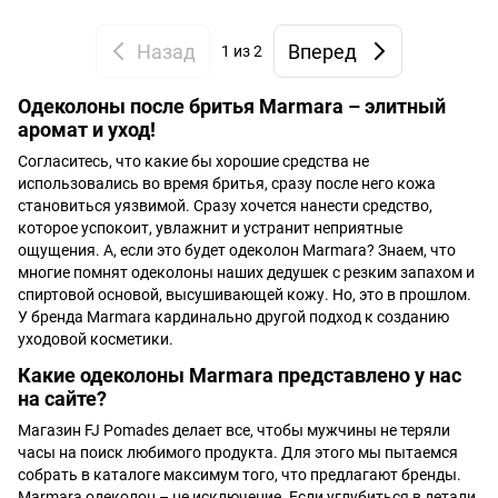
Назад
Вперед
1
из 2
Одеколоны после бритья Marmara – элитный
аромат и уход!
Согласитесь, что какие бы хорошие средства не
использовались во время бритья, сразу после него кожа
становиться уязвимой. Сразу хочется нанести средство,
которое успокоит, увлажнит и устранит неприятные
ощущения. А, если это будет одеколон Marmara? Знаем, что
многие помнят одеколоны наших дедушек с резким запахом и
спиртовой основой, высушивающей кожу. Но, это в прошлом.
У бренда Marmara кардинально другой подход к созданию
уходовой косметики.
Какие одеколоны Marmara представлено у нас
на сайте?
Магазин FJ Pomades делает все, чтобы мужчины не теряли
часы на поиск любимого продукта. Для этого мы пытаемся
собрать в каталоге максимум того, что предлагают бренды.
Marmara одеколон – не исключение. Если углубиться в детали,