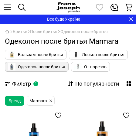
Все буде Україна!
Бритье
После бритья
Одеколон после бритья
Одеколон после бритья Marmara
Бальзам после бритья
Лосьон после бритья
Одеколон после бритья
От порезов
Фильтр
По популярности
1
Бренд
Marmara