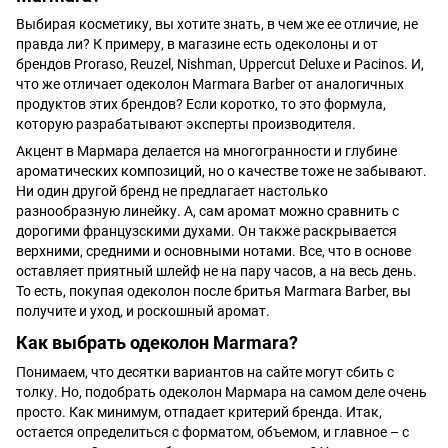
Выбирая косметику, вы хотите знать, в чем же ее отличие, не
правда ли? К примеру, в магазине есть одеколоны и от
брендов Proraso, Reuzel, Nishman, Uppercut Deluxe и Pacinos. И,
что же отличает одеколон Marmara Barber от аналогичных
продуктов этих брендов? Если коротко, то это формула,
которую разрабатывают эксперты производителя.
Акцент в Мармара делается на многогранности и глубине
ароматических композиций, но о качестве тоже не забывают.
Ни один другой бренд не предлагает настолько
разнообразную линейку. А, сам аромат можно сравнить с
дорогими французскими духами. Он также раскрывается
верхними, средними и основными нотами. Все, что в основе
оставляет приятный шлейф не на пару часов, а на весь день.
То есть, покупая одеколон после бритья Marmara Barber, вы
получите и уход, и роскошный аромат.
Как выбрать одеколон Marmara?
Понимаем, что десятки вариантов на сайте могут сбить с
толку. Но, подобрать одеколон Мармара на самом деле очень
просто. Как минимум, отпадает критерий бренда. Итак,
остается определиться с форматом, объемом, и главное – с