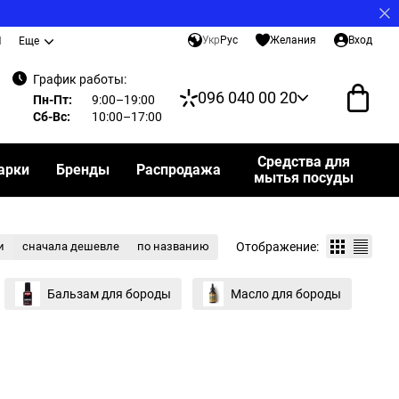
Укр
Рус
Желания
Вход
И
Еще
График работы:
096 040 00 20
Пн-Пт:
9:00–19:00
Сб-Вс:
10:00–17:00
Средства для
арки
Бренды
Распродажа
мытья посуды
Отображение:
и
сначала дешевле
по названию
Бальзам для бороды
Масло для бороды