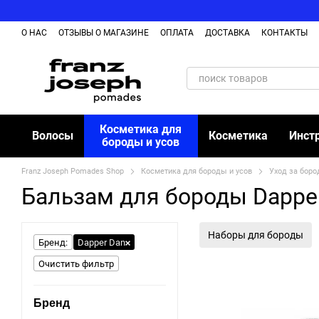
Перейти к основному контенту
О НАС
ОТЗЫВЫ О МАГАЗИНЕ
ОПЛАТА
ДОСТАВКА
КОНТАКТЫ
Косметика для
Волосы
Косметика
Инст
бороды и усов
Franz Joseph Pomades Shop
Косметика для бороды и усов
Уход за боро
Бальзам для бороды Dappe
Наборы для бороды
Бренд:
Dapper Dan
Очистить фильтр
Бренд