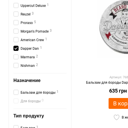
1
Uppercut Deluxe
3
Reuzel
5
Proraso
3
Morgan's Pomade
1
American Crew
1
Dapper Dan
2
Marmara
2
Nishman
Артикул: 76
Назначение
Бальзам для бороды Dap
635 грн
1
Бальзам для бороды
0
Для бороды
В кор
Тип продукту
В ж
1