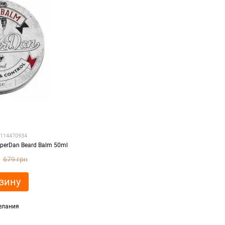
8114470934
perDan Beard Balm 50ml
679 грн
зину
елания