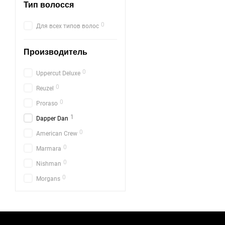
Тип волосся
0
Для всех типов волос
Производитель
0
Uppercut Deluxe
0
Reuzel
0
Proraso
1
Dapper Dan
0
American Crew
0
Marmara
0
Nishman
0
Morgans