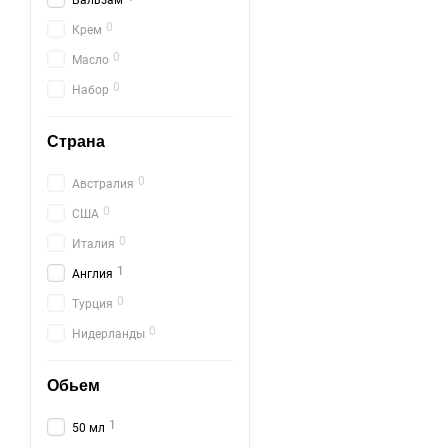
Бальзам
0
Крем
0
Масло
0
Набор
Страна
0
Австралия
0
США
0
Италия
1
Англия
0
Турция
0
Нидерланды
Обьем
1
50 мл