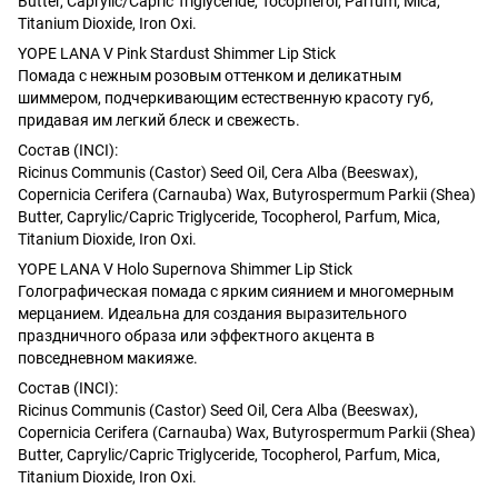
Butter, Caprylic/Capric Triglyceride, Tocopherol, Parfum, Mica,
Titanium Dioxide, Iron Oxi.
YOPE LANA V Pink Stardust Shimmer Lip Stick
Помада с нежным розовым оттенком и деликатным
шиммером, подчеркивающим естественную красоту губ,
придавая им легкий блеск и свежесть.
Состав (INCI):
Ricinus Communis (Castor) Seed Oil, Cera Alba (Beeswax),
Copernicia Cerifera (Carnauba) Wax, Butyrospermum Parkii (Shea)
Butter, Caprylic/Capric Triglyceride, Tocopherol, Parfum, Mica,
Titanium Dioxide, Iron Oxi.
YOPE LANA V Holo Supernova Shimmer Lip Stick
Голографическая помада с ярким сиянием и многомерным
мерцанием. Идеальна для создания выразительного
праздничного образа или эффектного акцента в
повседневном макияже.
Состав (INCI):
Ricinus Communis (Castor) Seed Oil, Cera Alba (Beeswax),
Copernicia Cerifera (Carnauba) Wax, Butyrospermum Parkii (Shea)
Butter, Caprylic/Capric Triglyceride, Tocopherol, Parfum, Mica,
Titanium Dioxide, Iron Oxi.