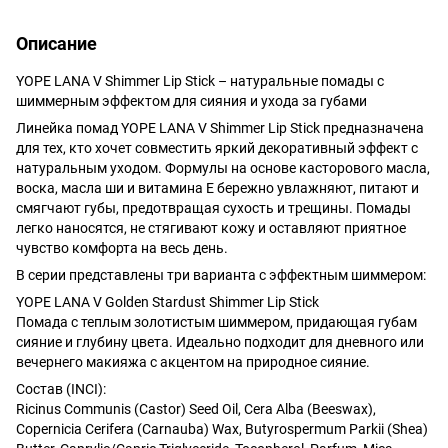
Описание
YOPE LANA V Shimmer Lip Stick – натуральные помады с
шиммерным эффектом для сияния и ухода за губами
Линейка помад YOPE LANA V Shimmer Lip Stick предназначена
для тех, кто хочет совместить яркий декоративный эффект с
натуральным уходом. Формулы на основе касторового масла,
воска, масла ши и витамина E бережно увлажняют, питают и
смягчают губы, предотвращая сухость и трещины. Помады
легко наносятся, не стягивают кожу и оставляют приятное
чувство комфорта на весь день.
В серии представлены три варианта с эффектным шиммером:
YOPE LANA V Golden Stardust Shimmer Lip Stick
Помада с теплым золотистым шиммером, придающая губам
сияние и глубину цвета. Идеально подходит для дневного или
вечернего макияжа с акцентом на природное сияние.
Состав (INCI):
Ricinus Communis (Castor) Seed Oil, Cera Alba (Beeswax),
Copernicia Cerifera (Carnauba) Wax, Butyrospermum Parkii (Shea)