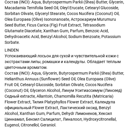
Состав (INCI): Aqua, Butyrospermum Parkii (Shea) Butter, Glycerin,
Macadamia Ternifolia Seed Oil, Oleyl Erucate, Cetearyl Glucoside,
Sorbitan Olivate, Glyceryl Stearate, Cocos Nucifera (Coconut) Oil,
Olea Europaea (Olive) Isononanoate, Астрокариум Murumuru
Seed Butter, Ficus Carica (Fig) Fruit Extract, Tetrasodium
Glutamate Diacetate, Xanthan Gum, Parfum, Benzoic Acid,
Dehydroacetic Acid, Benzyl Alcohol, Sodium Benzoate, Potassium
Sorbate.
LINDEN
Успокаивающий лосьон для сухой и чувствительной кожи с
экстрактами липы, ромашки и календулы. Обладает теплым
цветочным ароматом.
Состав (INCI): Aqua, Glycerin, Butyrospermum Parkii (Shea) Butter,
Helianthus Annuus (Sunflower) Seed Oil, Olea Europaea (Olive)
Fruit Oil, Cetearyl Glucoside, Sorbitan Olivate, Cocos Nucifera
(Coconut) Oil, Glyceron Alcohol, Линум Уситиассимум (Линсеед)
Седный extracte, Allantoin, Chamomilla Recutita (Matricaria)
Flower Extract, Тилия Platyphyllos Flower Extract, Календула
официальный Flower Extract, Лактический оксид, Benzyl
Alcohol, Xanthan Gum, Parfum, Dehydr Лимоненов, Хексил
Циннамал, Бензил Салицилат, Линалоол, Hydroxycitronellal,
Eugenol, Citronellol, Geraniol.