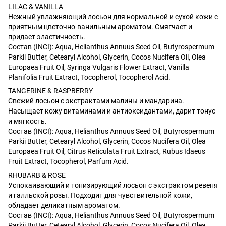
LILAC & VANILLA
Нежный увлажняющий лосьон для нормальной и сухой кожи с
приятным цветочно-ванильным ароматом. Смягчает и
придает эластичность.
Состав (INCI): Aqua, Helianthus Annuus Seed Oil, Butyrospermum
Parkii Butter, Cetearyl Alcohol, Glycerin, Cocos Nucifera Oil, Olea
Europaea Fruit Oil, Syringa Vulgaris Flower Extract, Vanilla
Planifolia Fruit Extract, Tocopherol, Tocopherol Acid.
TANGERINE & RASPBERRY
Свежий лосьон с экстрактами малины и мандарина.
Насыщает кожу витаминами и антиоксидантами, дарит тонус
и мягкость.
Состав (INCI): Aqua, Helianthus Annuus Seed Oil, Butyrospermum
Parkii Butter, Cetearyl Alcohol, Glycerin, Cocos Nucifera Oil, Olea
Europaea Fruit Oil, Citrus Reticulata Fruit Extract, Rubus Idaeus
Fruit Extract, Tocopherol, Parfum Acid.
RHUBARB & ROSE
Успокаивающий и тонизирующий лосьон с экстрактом ревеня
и галльской розы. Подходит для чувствительной кожи,
обладает деликатным ароматом.
Состав (INCI): Aqua, Helianthus Annuus Seed Oil, Butyrospermum
Parkii Butter, Cetearyl Alcohol, Glycerin, Cocos Nucifera Oil, Olea