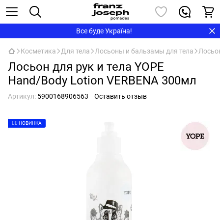
Все буде Україна!
Косметика
Для тела
Лосьоны и бальзамы для тела
Лосьо
Лосьон для рук и тела YOPE
Hand/Body Lotion VERBENA 300мл
Артикул:
5900168906563
Оставить отзыв
👉🏻 НОВИНКА