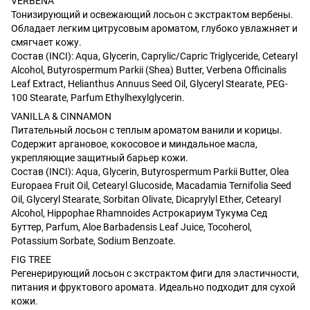
VERBENA
Тонизирующий и освежающий лосьон с экстрактом вербены.
Обладает легким цитрусовым ароматом, глубоко увлажняет и
смягчает кожу.
Состав (INCI): Aqua, Glycerin, Caprylic/Capric Triglyceride, Cetearyl
Alcohol, Butyrospermum Parkii (Shea) Butter, Verbena Officinalis
Leaf Extract, Helianthus Annuus Seed Oil, Glyceryl Stearate, PEG-
100 Stearate, Parfum Ethylhexylglycerin.
VANILLA & CINNAMON
Питательный лосьон с теплым ароматом ванили и корицы.
Содержит аргановое, кокосовое и миндальное масла,
укрепляющие защитный барьер кожи.
Состав (INCI): Aqua, Glycerin, Butyrospermum Parkii Butter, Olea
Europaea Fruit Oil, Cetearyl Glucoside, Macadamia Ternifolia Seed
Oil, Glyceryl Stearate, Sorbitan Olivate, Dicaprylyl Ether, Cetearyl
Alcohol, Hippophae Rhamnoides Астрокариум Тукума Сед
Буттер, Parfum, Aloe Barbadensis Leaf Juice, Tocoherol,
Potassium Sorbate, Sodium Benzoate.
FIG TREE
Регенерирующий лосьон с экстрактом фиги для эластичности,
питания и фруктового аромата. Идеально подходит для сухой
кожи.