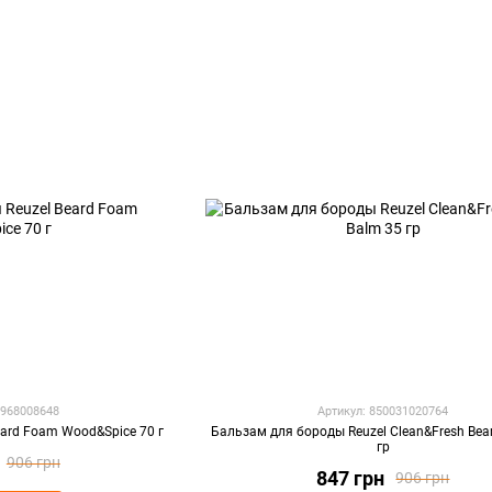
2968008648
Артикул: 850031020764
eard Foam Wood&Spice 70 г
Бальзам для бороды Reuzel Clean&Fresh Bea
гр
906 грн
847 грн
906 грн