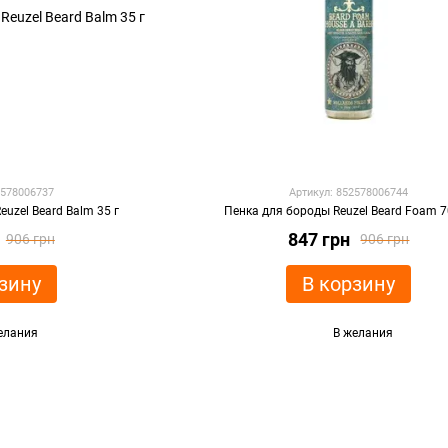
2578006737
Артикул: 852578006744
uzel Beard Balm 35 г
Пенка для бороды Reuzel Beard Foam 
847 грн
906 грн
906 грн
зину
В корзину
елания
В желания