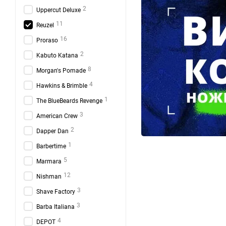
2
Uppercut Deluxe
11
Reuzel
16
Proraso
2
Kabuto Katana
8
Morgan's Pomade
4
Hawkins & Brimble
1
The BlueBeards Revenge
3
American Crew
2
Dapper Dan
1
Barbertime
5
Marmara
12
Nishman
3
Shave Factory
3
Barba Italiana
4
DEPOT