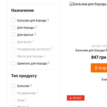
Назначение
3
Бальзам для бороды
2
Для бороды
3
Для бритья
0
Для волос
Артикул: 85
0
Кондиционер для волос
Бальзам для бороды Re
0
Масло для бороды
847 грн
3
Шампунь для бороды
В кор
Тип продукту
В ж
3
Бальзам
0
Кондиционер
🔥 АКЦИЯ
0
Крем
3