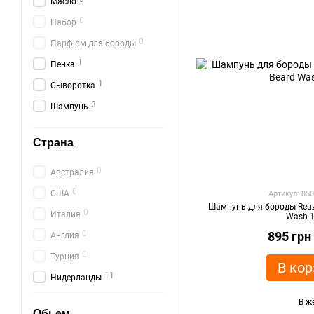
Масло
0
Набор
0
Парфюм для бороды
1
Пенка
1
Сыворотка
3
Шампунь
Страна
0
Австралия
0
США
Артикул: 85
Шампунь для бороды Reuze
0
Италия
Wash 
0
895 грн
Англия
0
Турция
В кор
11
Нидерланды
В ж
Обьем