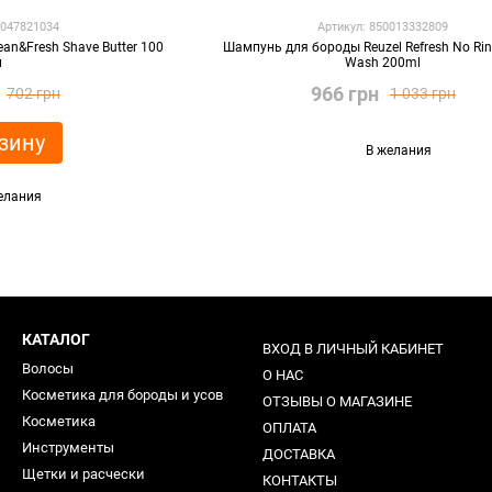
0047821034
Артикул: 850013332809
ean&Fresh Shave Butter 100
Шампунь для бороды Reuzel Refresh No Rin
л
Wash 200ml
966 грн
702 грн
1 033 грн
зину
В желания
елания
КАТАЛОГ
ВХОД В ЛИЧНЫЙ КАБИНЕТ
Волосы
О НАС
Косметика для бороды и усов
ОТЗЫВЫ О МАГАЗИНЕ
Косметика
ОПЛАТА
Инструменты
ДОСТАВКА
Щетки и расчески
КОНТАКТЫ