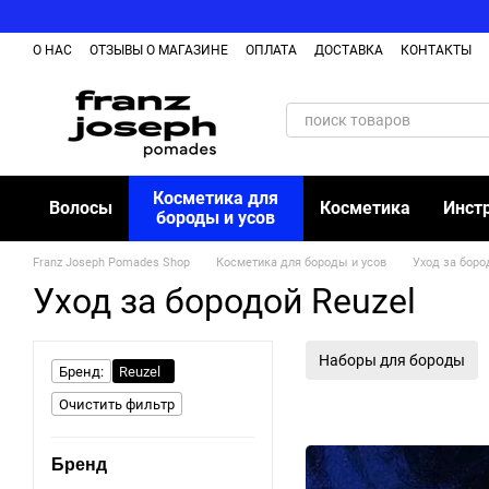
Перейти к основному контенту
О НАС
ОТЗЫВЫ О МАГАЗИНЕ
ОПЛАТА
ДОСТАВКА
КОНТАКТЫ
ОБМЕН И ВОЗВРАЩЕНИЕ ТОВАРА
БЛОГ
Косметика для
Волосы
Косметика
Инст
бороды и усов
Franz Joseph Pomades Shop
Косметика для бороды и усов
Уход за боро
Уход за бородой Reuzel
Наборы для бороды
Бренд:
Reuzel
Очистить фильтр
Бренд