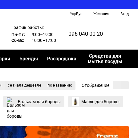
Укр
Рус
Желания
Вход
И
График работы:
096 040 00 20
Пн-Пт:
9:00–19:00
Сб-Вс:
10:00–17:00
Средства для
арки
Бренды
Распродажа
мытья посуды
Отображение:
и
сначала дешевле
по названию
Бальзам для бороды
Масло для бороды