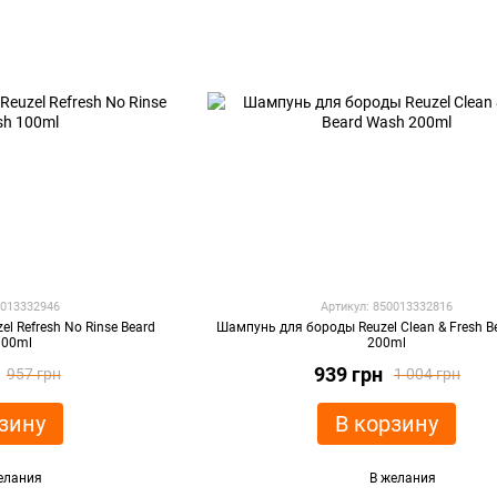
0013332946
Артикул: 850013332816
l Refresh No Rinse Beard
Шампунь для бороды Reuzel Clean & Fresh B
100ml
200ml
939 грн
957 грн
1 004 грн
зину
В корзину
елания
В желания