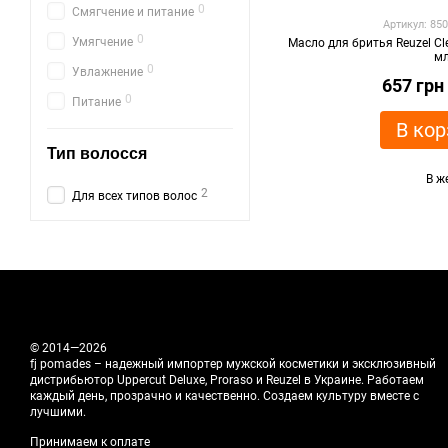
0
Смягчение и питание
Артикул: 85
0
Умягчение
Масло для бритья Reuzel Cl
м
0
Увлажнение
657 грн
0
Питание
В кор
Тип волосся
В ж
2
Для всех типов волос
© 2014—2026
fj pomades – надежный импортер мужской косметики и эксклюзивный
дистрибьютор Uppercut Deluxe, Proraso и Reuzel в Украине. Работаем
каждый день, прозрачно и качественно. Создаем культуру вместе с
лучшими.
Принимаем к оплате