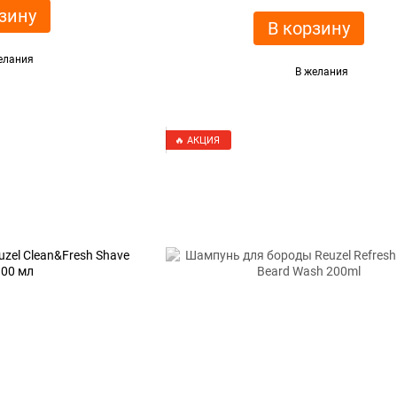
зину
В корзину
елания
В желания
🔥 АКЦИЯ