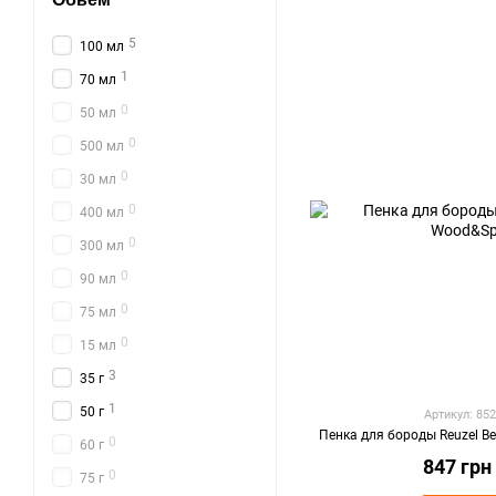
5
100 мл
1
70 мл
0
50 мл
0
500 мл
0
30 мл
0
400 мл
0
300 мл
0
90 мл
0
75 мл
0
15 мл
3
35 г
1
50 г
Артикул: 85
Пенка для бороды Reuzel B
0
60 г
847 грн
0
75 г