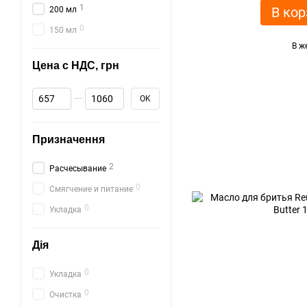
1
В кор
200 мл
0
150 мл
В ж
Цена с НДС, грн
От Цена с НДС, грн
До Цена с НДС, грн
OK
Призначення
2
Расчесывание
0
Смягчение и питание
0
Укладка
Дія
0
Укладка
0
Очистка