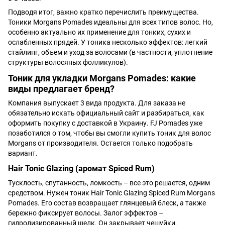
Подводя итог, важно кратко перечислить преимущества.
Тоники Morgans Pomades идеальны для всех типов волос. Но,
особенно актуально их применение для тонких, сухих и
ослабленных прядей. У тоника несколько эффектов: легкий
стайлинг, объем и уход за волосами (в частности, уплотнение
структуры волосяных фолликулов).
Тоник для укладки Morgans Pomades: какие
виды предлагает бренд?
Компания выпускает 3 вида продукта. Для заказа не
обязательно искать официальный сайт и разбираться, как
оформить покупку с доставкой в Украину. FJ Pomades уже
позаботился о том, чтобы вы смогли купить тоник для волос
Morgans от производителя. Остается только подобрать
вариант.
Hair Tonic Glazing (аромат Spiced Rum)
Тусклость, спутанность, ломкость – все это решается, одним
средством. Нужен тоник Hair Tonic Glazing Spiced Rum Morgans
Pomades. Его состав возвращает глянцевый блеск, а также
бережно фиксирует волосы. Залог эффектов –
гидролизированный шелк. Он закрывает чешуйки,