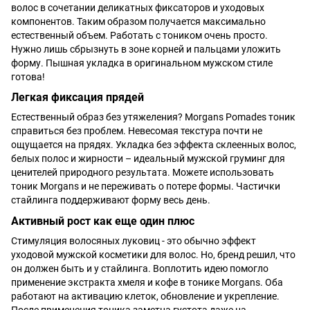
волос в сочетании деликатных фиксаторов и уходовых
компонентов. Таким образом получается максимально
естественный объем. Работать с тоником очень просто.
Нужно лишь сбрызнуть в зоне корней и пальцами уложить
форму. Пышная укладка в оригинальном мужском стиле
готова!
Легкая фиксация прядей
Естественный образ без утяжеления? Morgans Pomades тоник
справиться без проблем. Невесомая текстура почти не
ощущается на прядях. Укладка без эффекта склеенных волос,
белых полос и жирности – идеальный мужской груминг для
ценителей природного результата. Можете использовать
тоник Morgans и не переживать о потере формы. Частички
стайлинга поддерживают форму весь день.
Активный рост как еще один плюс
Стимуляция волосяных луковиц - это обычно эффект
уходовой мужской косметики для волос. Но, бренд решил, что
он должен быть и у стайлинга. Воплотить идею помогло
применение экстракта хмеля и кофе в тонике Morgans. Оба
работают на активацию клеток, обновление и укрепление.