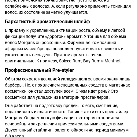
После применения тоника заметна густота даже на
ослабленных волосах. А, если регулярно применять тоник для
волос, их состояние заметно улучшается.
Бархатистый ароматический шлейф
В придачу к укреплению, активации роста, объему и легкой
фиксации получите «дорогой» аромат. У тоника для объема
волос Morgans он роскошный. Фирменная композиция
эфирных масел бренда позволяет чувствовать свежесть и
ухоженность весь день. При чем ароматы очень
оригинальные. К примеру, Spiced Rum, Bay Rum и Menthol.
Профессиональный Pre-styler
Об этом секрете идеальной укладки долгое время знали лишь
барберы. Но, с появлением специальных средств в магазинах
косметики, он стал доступен всем. О чем идет речь? Это
косметика для укладки из категории престайлеров.
Она работает на подготовку прядей. То есть, смягчение,
податливость и эластичность. Тоник – это и есть престайлер
Morgans. Он дает легкую фиксацию, которая становится
основой для закрепления прически сильными средствами.
Двухэтапный стайлинг - залог стойкости на период минимум
6-8 часов.