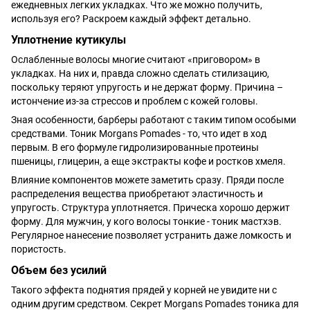
ежедневных легких укладках. Что же можно получить,
используя его? Раскроем каждый эффект детально.
Уплотнение кутикулы
Ослабленные волосы многие считают «приговором» в
укладках. На них и, правда сложно сделать стилизацию,
поскольку теряют упругость и не держат форму. Причина –
истончение из-за стрессов и проблем с кожей головы.
Зная особенности, барберы работают с таким типом особыми
средствами. Тоник Morgans Pomades - то, что идет в ход
первым. В его формуле гидролизированные протеины
пшеницы, глицерин, а еще экстракты кофе и ростков хмеля.
Влияние компонентов можете заметить сразу. Пряди после
распределения вещества приобретают эластичность и
упругость. Структура уплотняется. Прическа хорошо держит
форму. Для мужчин, у кого волосы тонкие - тоник мастхэв.
Регулярное нанесение позволяет устранить даже ломкость и
пористость.
Объем без усилий
Такого эффекта поднятия прядей у корней не увидите ни с
одним другим средством. Секрет Morgans Pomades тоника для