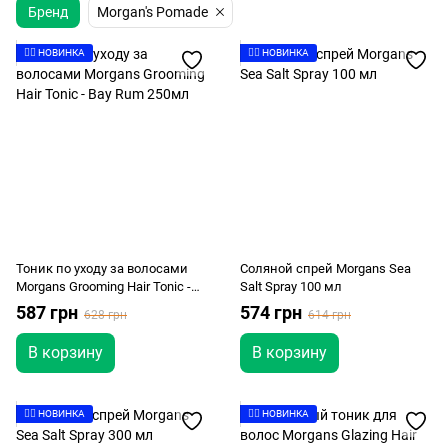
Бренд
Morgan's Pomade
👉🏻 НОВИНКА
👉🏻 НОВИНКА
Тоник по уходу за волосами
Соляной спрей Morgans Sea
Morgans Grooming Hair Tonic -
Salt Spray 100 мл
Bay Rum 250мл
587 грн
574 грн
628 грн
614 грн
В корзину
В корзину
👉🏻 НОВИНКА
👉🏻 НОВИНКА