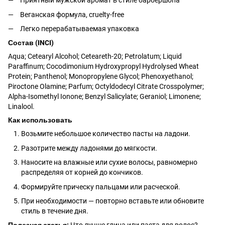
Приятный мужской аромат в стиле барбершопа
Веганская формула, cruelty-free
Легко перерабатываемая упаковка
Состав (INCI)
Aqua; Cetearyl Alcohol; Ceteareth-20; Petrolatum; Liquid
Paraffinum; Cocodimonium Hydroxypropyl Hydrolysed Wheat
Protein; Panthenol; Monopropylene Glycol; Phenoxyethanol;
Piroctone Olamine; Parfum; Octyldodecyl Citrate Crosspolymer;
Alpha-Isomethyl Ionone; Benzyl Salicylate; Geraniol; Limonene;
Linalool.
Как использовать
Возьмите небольшое количество пасты на ладони.
Разотрите между ладонями до мягкости.
Наносите на влажные или сухие волосы, равномерно
распределяя от корней до кончиков.
Формируйте прическу пальцами или расческой.
При необходимости — повторно вставьте или обновите
стиль в течение дня.