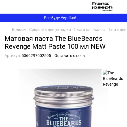
Все буде Україна!
Волосы
Средства для укладки
Паста для волос
Паста для
Матовая паста The BlueBeards
Revenge Matt Paste 100 мл NEW
Артикул:
5060297002595
Оставить отзыв