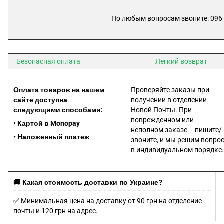
По любым вопросам звоните: 096 
Безопасная оплата
Легкий возврат
Оплата товаров на нашем
Проверяйте заказы при
сайте доступна
получении в отделении
следующими способами:
Новой Почты. При
поврежденном или
• Картой в Monopay
неполном заказе – пишите/
• Наложенный платеж
звоните, и мы решим вопро
в индивидуальном порядке.
ссссссссссссссссссссссс
сссссссссссссссссссссссс
🚚 Какая стоимость доставки по Украине?
✅ Минимальная цена на доставку от 90 грн на отделение
почты и 120 грн на адрес.