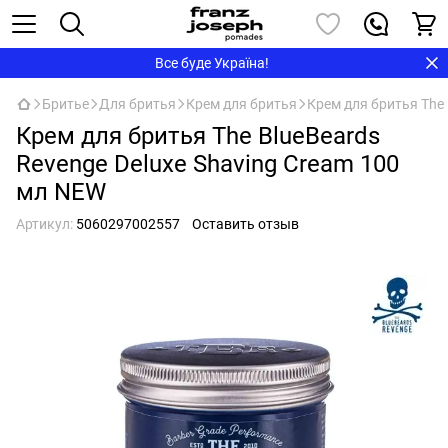
Все буде Україна!
Бритье
Для бритья
Крем для бритья
Крем для бритья The 
Крем для бритья The BlueBeards
Revenge Deluxe Shaving Cream 100
мл NEW
Артикул:
5060297002557
Оставить отзыв