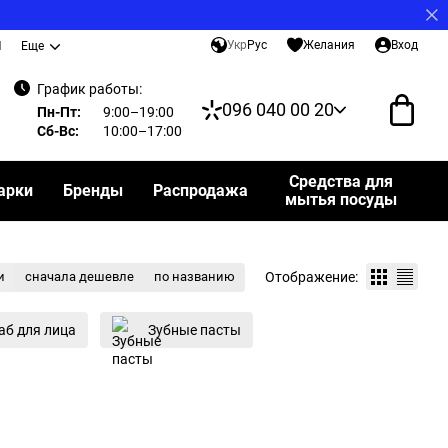
Укр
Рус
Желания
Вход
И
Еще
График работы:
096 040 00 20
Пн-Пт:
9:00–19:00
Сб-Вс:
10:00–17:00
Средства для
арки
Бренды
Распродажа
мытья посуды
Отображение:
и
сначала дешевле
по названию
аб для лица
Зубные пасты