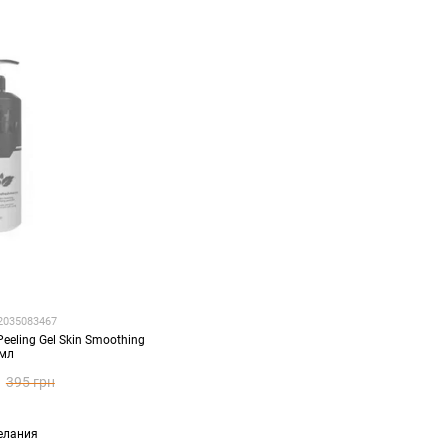
82035083467
eeling Gel Skin Smoothing
 мл
395 грн
елания