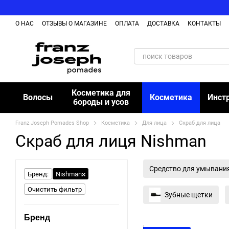
Перейти к основному контенту
О НАС
ОТЗЫВЫ О МАГАЗИНЕ
ОПЛАТА
ДОСТАВКА
КОНТАКТЫ
Косметика для
Волосы
Косметика
Инст
бороды и усов
Franz Joseph Pomades Shop
Косметика
Для лица
Скраб для лица
Скраб для лиця Nishman
Средство для умывани
Бренд:
Nishman
Очистить фильтр
Зубные щетки
Бренд