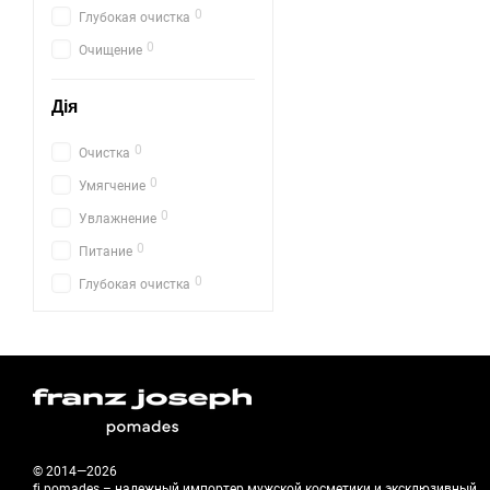
0
Глубокая очистка
0
Очищение
Дія
0
Очистка
0
Умягчение
0
Увлажнение
0
Питание
0
Глубокая очистка
© 2014—2026
fj pomades – надежный импортер мужской косметики и эксклюзивный