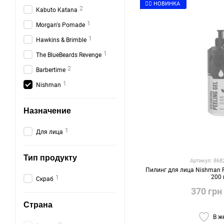
👉🏻 НОВИНКА
2
Kabuto Katana
1
Morgan's Pomade
1
Hawkins & Brimble
1
The BlueBeards Revenge
2
Barbertime
1
Nishman
Назначение
1
Для лица
Тип продукту
Артикул: 86
Пилинг для лица Nishman P
200
1
Скраб
370 грн
Страна
В ж