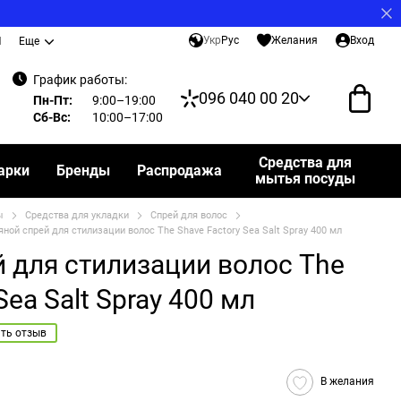
Укр
Рус
Желания
Вход
И
Еще
График работы:
096 040 00 20
Пн-Пт:
9:00–19:00
Сб-Вс:
10:00–17:00
Средства для
арки
Бренды
Распродажа
мытья посуды
ы
Средства для укладки
Спрей для волос
яной спрей для стилизации волос The Shave Factory Sea Salt Spray 400 мл
 для стилизации волос The
Sea Salt Spray 400 мл
ть отзыв
В желания