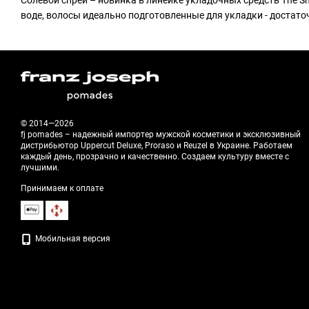
Солевой спрей – новинка в линейке укладочных средств The S
воде, волосы идеально подготовленные для укладки - достато
© 2014—2026
fj pomades – надежный импортер мужской косметики и эксклюзивный
дистрибьютор Uppercut Deluxe, Proraso и Reuzel в Украине. Работаем
каждый день, прозрачно и качественно. Создаем культуру вместе с
лучшими.
Принимаем к оплате
Мобильная версия