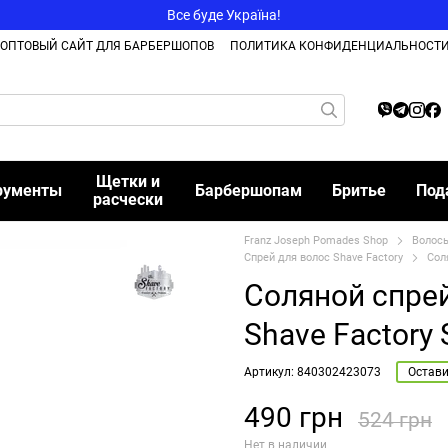
Все буде Україна!
ОПТОВЫЙ САЙТ ДЛЯ БАРБЕРШОПОВ
ПОЛИТИКА КОНФИДЕНЦИАЛЬНОСТ
Щетки и
рументы
Барбершопам
Бритье
Под
расчески
Franz Joseph Pomades Shop
Волос
Спрей для волос Shave Factory
Сол
Соляной спрей
Shave Factory 
Артикул: 840302423073
Остави
490 грн
524 грн
Нет в наличии