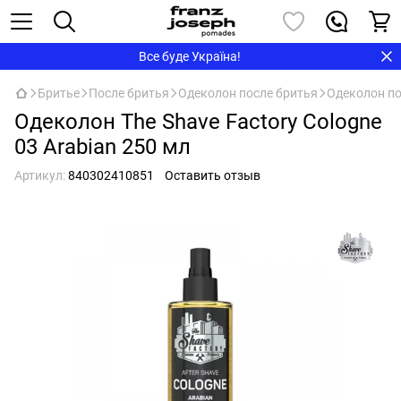
Все буде Україна!
Бритье
После бритья
Одеколон после бритья
Одеколон по
Одеколон The Shave Factory Cologne
03 Arabian 250 мл
Артикул:
840302410851
Оставить отзыв