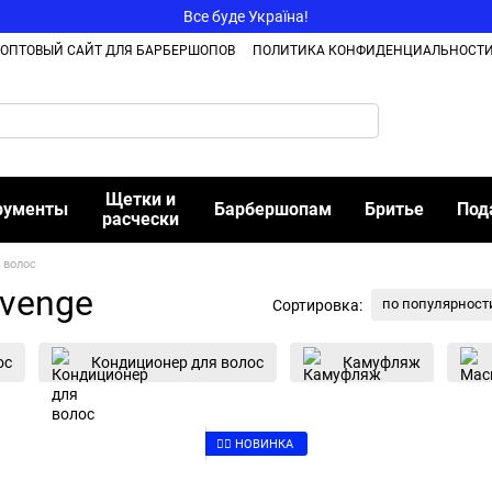
Все буде Україна!
ОПТОВЫЙ САЙТ ДЛЯ БАРБЕРШОПОВ
ПОЛИТИКА КОНФИДЕНЦИАЛЬНОСТ
Щетки и
рументы
Барбершопам
Бритье
Под
расчески
 волос
evenge
по популярност
Сортировка:
ос
Кондиционер для волос
Камуфляж
👉🏻 НОВИНКА