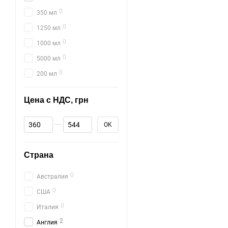
0
350 мл
0
1250 мл
0
1000 мл
0
5000 мл
0
200 мл
Цена с НДС, грн
От Цена с НДС, грн
До Цена с НДС, грн
OK
Страна
0
Австралия
0
США
0
Италия
2
Англия