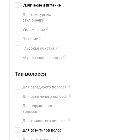
1
Смягчение и питание
Для текстурных
0
заключений
0
Увлажнение
0
Питание
0
Глубокая очистка
0
Мгновенная покраска
Тип волосся
0
Для середнього волосся
0
Для освітленого волосся
Для нормального
0
волосся
0
Для хвилястого волосся
1
Для всех типов волос
0
Для тонких волос