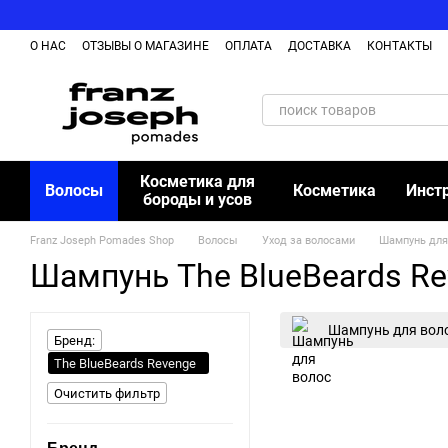
Перейти к основному контенту
О НАС
ОТЗЫВЫ О МАГАЗИНЕ
ОПЛАТА
ДОСТАВКА
КОНТАКТЫ
ОБМЕН И ВОЗВРАЩЕНИЕ ТОВАРА
БЛОГ
Косметика для
Волосы
Косметика
Инст
бороды и усов
Franz Joseph Pomades Shop
Волосы
Уход за волосами
Шампунь для
Шампунь The BlueBeards R
Шампунь для вол
Бренд:
The BlueBeards Revenge
Очистить фильтр