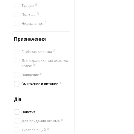
0
Турция
0
Польша
0
Нидерланды
Призначення
0
Глубокая очистка
Для окрашивания светлых
0
волос
0
Очищение
1
Смягчение и питание
Дія
1
Очистка
0
Для придания объема
0
Укрепляющий