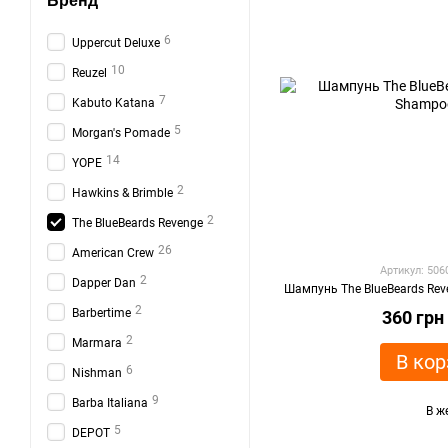
Бренд
6
Uppercut Deluxe
10
Reuzel
7
Kabuto Katana
5
Morgan's Pomade
14
YOPE
2
Hawkins & Brimble
2
The BlueBeards Revenge
26
American Crew
Артикул: 50
2
Dapper Dan
Шампунь The BlueBeards Rev
2
Barbertime
360 грн
2
Marmara
В кор
6
Nishman
9
Barba Italiana
В ж
5
DEPOT