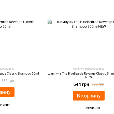
60297002847
Артикул: 5060297002663
enge Classic Shampoo 50ml
Шампунь The BlueBeards Revenge Classic Sh
NEW
385 грн
544 грн
582 грн
зину
В корзину
елания
В желания