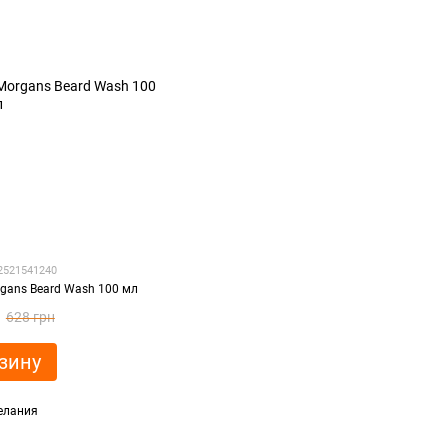
12521541240
gans Beard Wash 100 мл
628 грн
зину
елания