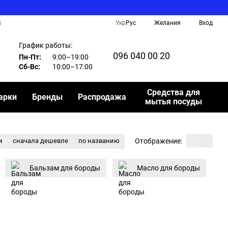
Укр
Рус
Желания
Вход
И
График работы:
096 040 00 20
Пн-Пт:
9:00–19:00
Сб-Вс:
10:00–17:00
Средства для
арки
Бренды
Распродажа
мытья посуды
Отображение:
и
сначала дешевле
по названию
Бальзам для бороды
Масло для бороды