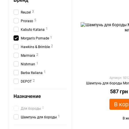
Бренд
3
Reuzel
5
Proraso
1
Kabuto Katana
1
Morgan's Pomade
2
Hawkins & Brimble
2
Marmara
1
Nishman
1
Barba Italiana
Артикул: 50
2
DEPOT
Шампунь для бороды Mor
587 грн
Назначение
В кор
0
Для бороды
1
Шампунь для бороды
В ж