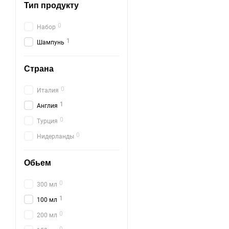
Тип продукту
0
Набор
1
Шампунь
Страна
0
Италия
1
Англия
0
Турция
0
Нидерланды
Обьем
0
300 мл
1
100 мл
0
200 мл