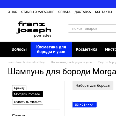
Перейти к основному контенту
О НАС
ОТЗЫВЫ О МАГАЗИНЕ
ОПЛАТА
ДОСТАВКА
КОНТАКТЫ
ОБМЕН И ВОЗВРАЩЕНИЕ ТОВАРА
БЛОГ
Косметика для
Волосы
Косметика
Инст
бороды и усов
Franz Joseph Pomades Shop
Косметика для бороды и усов
Уход за боро
Шампунь для бороди Morga
Наборы для бороды
Бренд:
Morgan's Pomade
Очистить фильтр
👉🏻 НОВИНКА