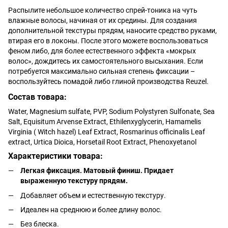
Распылите небольшое количество спрей-тоника на чуть
влажные волосы, начиная от их средины. Для создания
дополнительной текстуры прядям, наносите средство руками,
втирая его в локоны. После этого можете воспользоваться
феном либо, для более естественного эффекта «мокрых
волос», дождитесь их самостоятельного высыхания. Если
потребуется максимально сильная степень фиксации –
воспользуйтесь помадой либо глиной производства Reuzel.
Состав товара:
Water, Magnesium sulfate, PVP, Sodium Polystyren Sulfonate, Sea
Salt, Equisitum Arvense Extract, Ethilenxyglycerin, Hamamelis
Virginia ( Witch hazel) Leaf Extract, Rosmarinus officinalis Leaf
extract, Urtica Dioica, Horsetail Root Extract, Phenoxyetanol
Характеристики товара:
Легкая фиксация. Матовый финиш. Придает
выраженную текстуру прядям.
Добавляет объем и естественную текстуру.
Идеален на среднюю и более длину волос.
Без блеска.