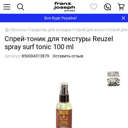
Все буде Україна!
Волосы
Средства для укладки
Спрей для волос
Спрей для
Спрей-тоник для текстуры Reuzel
spray surf tonic 100 ml
Артикул:
850004313879
Оставить отзыв