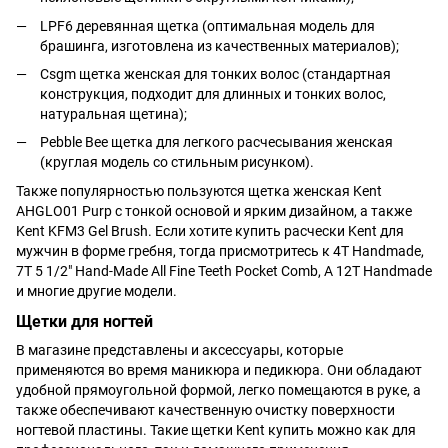
LPF6 деревянная щетка (оптимальная модель для
брашинга, изготовлена из качественных материалов);
Csgm щетка женская для тонких волос (стандартная
конструкция, подходит для длинных и тонких волос,
натуральная щетина);
Pebble Bee щетка для легкого расчесывания женская
(круглая модель со стильным рисунком).
Также популярностью пользуются щетка женская Kent
AHGLO01 Purp с тонкой основой и ярким дизайном, а также
Kent KFM3 Gel Brush. Если хотите купить расчески Kent для
мужчин в форме гребня, тогда присмотритесь к 4T Handmade,
7T 5 1/2" Hand-Made All Fine Teeth Pocket Comb, A 12Т Handmade
и многие другие модели.
Щетки для ногтей
В магазине представлены и аксессуары, которые
применяются во время маникюра и педикюра. Они обладают
удобной прямоугольной формой, легко помещаются в руке, а
также обеспечивают качественную очистку поверхности
ногтевой пластины. Такие щетки Kent купить можно как для