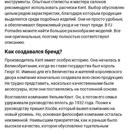
инструменты. Опытные стилисты и мастера салонов
рекомендуют использовать расчески Kent. Выбор обусловлен
целым рядом характеристик, благодаря которым продукция
выделяется среди подобных изделий. Они не просто удобные,
а обеспечивают бережливый уход и не тянут пряди. В FJ
Pomades можете найти большое разнообразие моделей. Все
они оригинальные, поэтому полностью соответствуют
описанию.
Как создавался бренд?
Производитель Kent имеет особую историю. Она началась в
Великобритании, когда во главе государства был король
Георг III. Именно для его Величества и жителей королевского
двора компания изначально создавала всю свою продукцию.
Не трудно представить, насколько качественными были
аксессуары, если они поставлялись на постоянной основе.
Возглавлял компанию Уильям Кент. Он, а потом его семья
удерживали руководство вплоть до 1932 года. Позже к
руководству пришел Косби, который вывел компанию на
новый уровень. Но, основная философия компании осталась
неизменной. Наивысшим приоритетом, как и раньше было
высокое качество, которое обусловлено тщательным