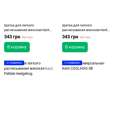
Щетка для легкого
Щетка для легкого
расчесывания женская Kent
расчесывания женская Kent
Pebble Gold
Pebble Matt Black
343 грн
343 грн
367 грн
367 грн
В корзину
В корзину
👉🏻 НОВИНКА
👉🏻 НОВИНКА