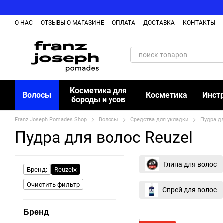
Перейти к основному контенту
О НАС
ОТЗЫВЫ О МАГАЗИНЕ
ОПЛАТА
ДОСТАВКА
КОНТАКТЫ
Косметика для
Волосы
Косметика
Инст
бороды и усов
Franz Joseph Pomades Shop
Волосы
Средства для укладки
Пудра д
Пудра для волос Reuzel
Глина для волос
Бренд:
Reuzel
Очистить фильтр
Спрей для волос
Бренд