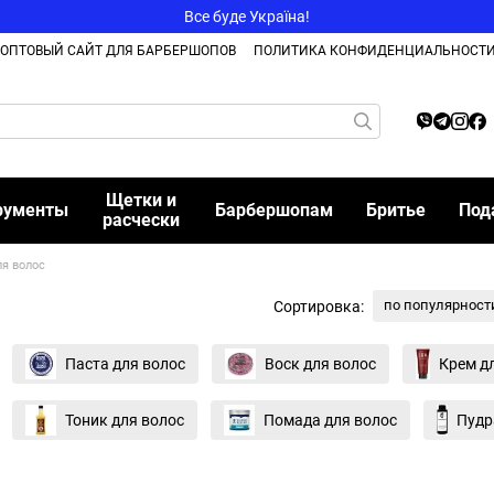
Все буде Україна!
ОПТОВЫЙ САЙТ ДЛЯ БАРБЕРШОПОВ
ПОЛИТИКА КОНФИДЕНЦИАЛЬНОСТ
Щетки и
рументы
Барбершопам
Бритье
Под
расчески
ля волос
по популярност
Сортировка:
Паста для волос
Воск для волос
Крем д
Тоник для волос
Помада для волос
Пудр