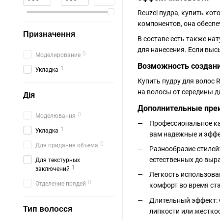
Reuzel пудра, купить ко
компонентов, она обеспе
Призначення
В составе есть также на
для нанесения. Если выс
0
Моделирование
Возможность создани
1
Укладка
Купить пудру для волос 
на волосы от середины д
Дія
Дополнительные пре
0
Моделювання
Профессиональное к
1
Укладка
вам надежные и эффе
0
Для придания объема
Разнообразие стилей
естественных до выр
Для текстурных
1
заключений
Легкость использова
0
Отделение прядей
комфорт во время ст
Длительный эффект: 
Тип волосся
липкости или жестко