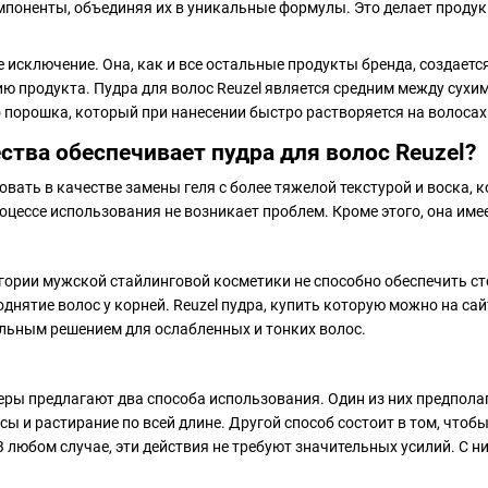
оненты, объединяя их в уникальные формулы. Это делает продукц
не исключение. Она, как и все остальные продукты бренда, создает
ю продукта. Пудра для волос Reuzel является средним между сухи
 порошка, который при нанесении быстро растворяется на волоса
тва обеспечивает пудра для волос Reuzel?
вать в качестве замены геля с более тяжелой текстурой и воска,
процессе использования не возникает проблем. Кроме этого, она им
егории мужской стайлинговой косметики не способно обеспечить ст
днятие волос у корней. Reuzel пудра, купить которую можно на сай
альным решением для ослабленных и тонких волос.
ры предлагают два способа использования. Один из них предпол
ы и растирание по всей длине. Другой способ состоит в том, чтобы
В любом случае, эти действия не требуют значительных усилий. С ни