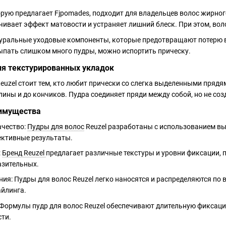
торую предлагает Fjpomades, подходит для владельцев волос жирно
чивает эффект матовости и устраняет лишний блеск. При этом, во
туральные уходовые компоненты, которые предотвращают потерю в
ыпать слишком много пудры, можно испортить прическу.
я текстурированных укладок
Reuzel стоит тем, кто любит прически со слегка выделенными пряд
лины и до кончиков. Пудра соединяет пряди между собой, но не со
имущества
ачество:
Пудры для волос
Reuzel разработаны с использованием вы
ктивные результаты.
:
Бренд Reuzel
предлагает различные текстуры и уровни фиксации, 
азительных.
ния: Пудры для волос Reuzel легко наносятся и распределяются п
айлинга.
Формулы пудр для волос Reuzel обеспечивают длительную фиксацию
сти.