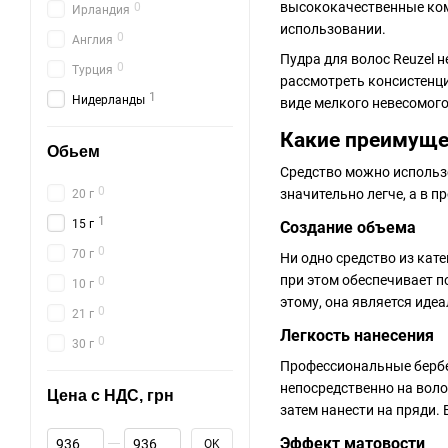
высококачественные комп
0
Ирландия
использовании.
0
Англия
Пудра для волос Reuzel 
0
Турция
рассмотреть консистенци
1
Нидерланды
виде мелкого невесомого
Какие преимущес
Обьем
Средство можно использо
0
значительно легче, а в 
20 г
1
15 г
Создание объема
0
70 г
Ни одно средство из кат
при этом обеспечивает по
0
10 г
этому, она является иде
0
21 г
Легкость нанесения
0
30 г
Профессиональные бербе
непосредственно на волос
Цена с НДС, грн
затем нанести на пряди. 
От Цена с НДС, грн
До Цена с НДС, грн
Эффект матовости
OK