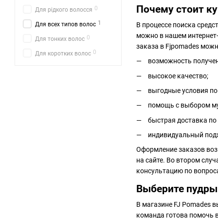
Почему стоит ку
0
Для рідкого волосся
1
В процессе поиска сред
Для всех типов волос
можно в нашем интернет
0
Для тонких волос
заказа в Fjpomades можн
0
Для коротких волос
возможность получен
высокое качество;
выгодные условия по
помощь с выбором м
быстрая доставка по
индивидуальный подх
Оформление заказов воз
на сайте. Во втором слу
консультацию по вопрос
Выберите пудры 
В магазине FJ Pomades в
команда готова помочь 