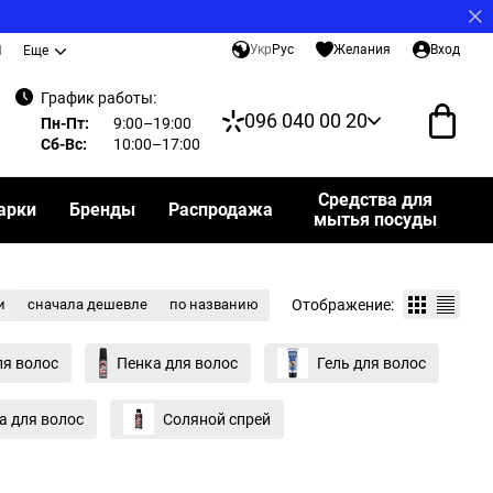
Укр
Рус
Желания
Вход
И
Еще
График работы:
096 040 00 20
Пн-Пт:
9:00–19:00
Сб-Вс:
10:00–17:00
Средства для
арки
Бренды
Распродажа
мытья посуды
Отображение:
и
сначала дешевле
по названию
ля волос
Пенка для волос
Гель для волос
а для волос
Соляной спрей