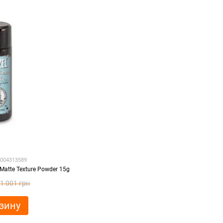
0004313589
Matte Texture Powder 15g
1 001 грн
зину