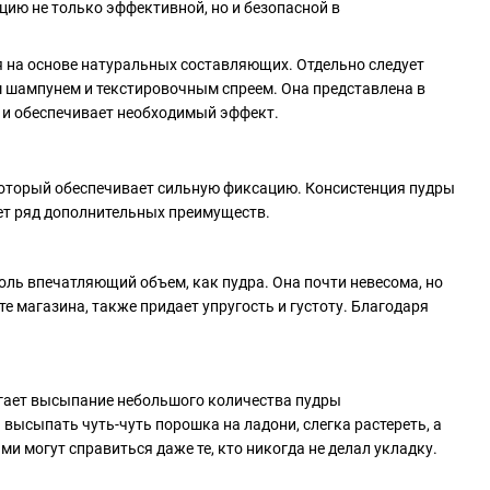
ию не только эффективной, но и безопасной в
ся на основе натуральных составляющих. Отдельно следует
м шампунем и текстировочным спреем. Она представлена в
х и обеспечивает необходимый эффект.
 который обеспечивает сильную фиксацию. Консистенция пудры
еет ряд дополнительных преимуществ.
оль впечатляющий объем, как пудра. Она почти невесома, но
те магазина, также придает упругость и густоту. Благодаря
агает высыпание небольшого количества пудры
 высыпать чуть-чуть порошка на ладони, слегка растереть, а
ми могут справиться даже те, кто никогда не делал укладку.