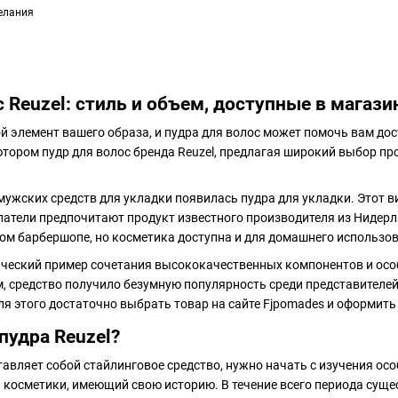
елания
 Reuzel: стиль и объем, доступные в магази
й элемент вашего образа, и пудра для волос может помочь вам до
ром пудр для волос бренда Reuzel, предлагая широкий выбор про
 мужских средств для укладки появилась пудра для укладки. Этот 
патели предпочитают продукт известного производителя из Нидерл
м барбершопе, но косметика доступна и для домашнего использов
ссический пример сочетания высококачественных компонентов и ос
 средство получило безумную популярность среди представителей
ля этого достаточно выбрать товар на сайте Fjpomades и оформить 
пудра Reuzel?
тавляет собой стайлинговое средство, нужно начать с изучения осо
 косметики, имеющий свою историю. В течение всего периода сущ