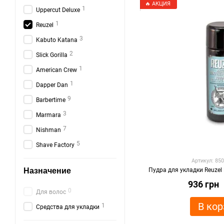
🔥 АКЦИЯ
1
Uppercut Deluxe
1
Reuzel
3
Kabuto Katana
2
Slick Gorilla
1
American Crew
1
Dapper Dan
9
Barbertime
3
Marmara
7
Nishman
5
Shave Factory
Артикул: 85
Назначение
Пудра для укладки Reuzel 
936 грн
0
Для волос
В кор
1
Средства для укладки