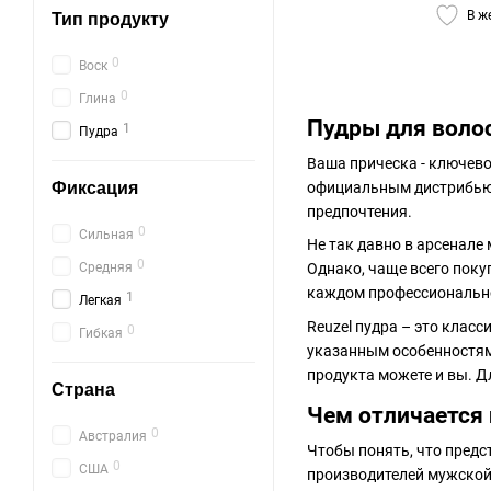
В ж
Тип продукту
0
Воск
0
Глина
Пудры для волос
1
Пудра
Ваша прическа - ключево
Фиксация
официальным дистрибьюто
предпочтения.
0
Сильная
Не так давно в арсенале
0
Средняя
Однако, чаще всего поку
каждом профессионально
1
Легкая
Reuzel пудра – это кла
0
Гибкая
указанным особенностям,
продукта можете и вы. Д
Страна
Чем отличается 
0
Австралия
Чтобы понять, что предс
0
США
производителей мужской