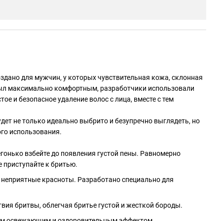
создано для мужчин, у которых чувствительная кожа, склонная
я был максимально комфортным, разработчики использовали
е и безопасное удаление волос с лица, вместе с тем
удет не только идеально выбрито и безупречно выглядеть, но
ого использования.
егонько взбейте до появления густой пены. Равномерно
е приступайте к бритью.
 неприятные красноты. Разработано специально для
ия бритвы, облегчая бритье густой и жесткой бороды.
ным освежающим и оздоровительным эффектом.