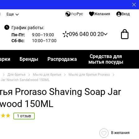
Укр
Рус
Желания
Вход
И
Еще
График работы:
096 040 00 20
Пн-Пт:
9:00–19:00
Сб-Вс:
10:00–17:00
Средства для
арки
Бренды
Распродажа
мытья посуды
Для бритья
Мыло для бритья
Мыло для бритья Proraso
 Jar Nourish Sandalwood 150ML
ья Proraso Shaving Soap Jar
lwood 150ML
1 отзыв
В желания