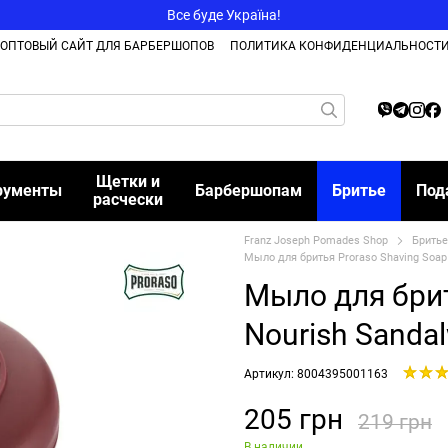
Все буде Україна!
ОПТОВЫЙ САЙТ ДЛЯ БАРБЕРШОПОВ
ПОЛИТИКА КОНФИДЕНЦИАЛЬНОСТ
Щетки и
рументы
Барбершопам
Бритье
Под
расчески
Franz Joseph Pomades Shop
Бритье
Мыло для бритья Proraso Shaving Soap
Мыло для брит
Nourish Sanda
Артикул: 8004395001163
205 грн
219 грн
В наличии