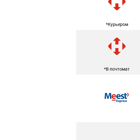
*Курьером
*В почтомат