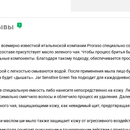
ывы
1
 от всемирно известной итальянской компании Proraso специально 
 составе присутствует масло зеленого чая. Чтобы процесс брить
ные компоненты. Благодаря такому подходу, обеспечивается просто
торой с легкостью смываются водой. После применения мыла лицо б
будет «дышать». Jar Sensitive Green Tea подходит для каждодневн
в специальную емкость либо нанесите непосредственно на кожу. Л
ксимально смягчило волосы и облегчило процесс их удаления. Дале
еного чая, защищающими кожу, как невидимый щит, предотвращая
 маслом ши мыло также защищает кожу от агрессивного воздейств
 ментола сочетает очищающее и тонизирующее действие с прият