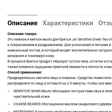
Описание
Характеристики
Отз
Описание товара:
Это нежное и мягкое мыло для бритья Jar Sensitive Green Tea
к покраснениям и раздражениям. Для успокоения и питания в
уникальный состав, в который входят исключительно натураль
увлажняя и тонизируя кожу.
В процессе бритья продукт образует густую пену, остатки ко
также появится ощущение приятной свежести и легкости, кожа 
Способ применения:
Предварительно смочите лицо и помазок. Средство поместите 
распределите по лицу и оставьте на 2-3 минуты, чтобы оно ма
SENSITIVE SKINS Мыло обогащено экстрактами овса и зел
чувствительной кожи.
COARSE BEARDS Обогащенное маслом сандалового дерева и
REFRESHING Благодаря свойствам эвкалиптового масла и